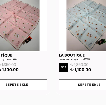
UTİQUE
LA BOUTİQUE
üz Eşarp GYSE130804
LA BOUTİQUE Güz Eşarp GYSE130803
 1,350.00
₺ 1,350.00
%
19
 1,100.00
₺ 1,100.00
SEPETE EKLE
SEPETE EKLE