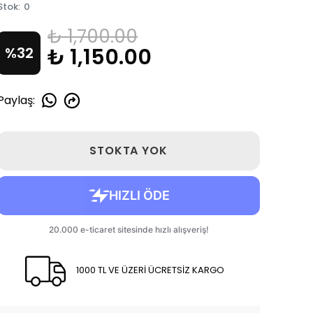
Stok
:
0
₺ 1,700.00
₺ 1,150.00
%
32
Paylaş
:
STOKTA YOK
1000 TL VE ÜZERİ ÜCRETSİZ KARGO