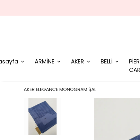
asayfa
ARMİNE
AKER
BELLİ
PİE
CAR
AKER ELEGANCE MONOGRAM ŞAL