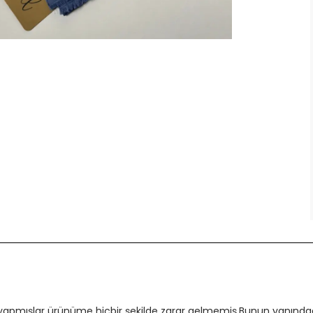
 yapmışlar ürünüme hiçbir şekilde zarar gelmemiş.Bunun yanındada