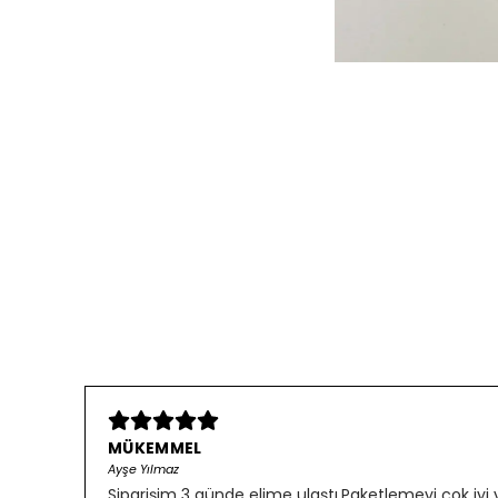
MÜKEMMEL
Ayşe Yılmaz
Siparişim 3 günde elime ulaştı.Paketlemeyi çok iyi