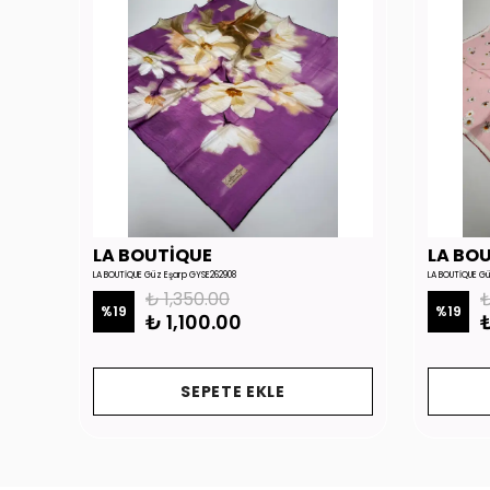
LA BOUTİQUE
LA BO
LA BOUTİQUE Güz Eşarp GYSE262908
LA BOUTİQUE G
₺ 1,350.00
₺
%
19
%
19
₺ 1,100.00
₺
SEPETE EKLE