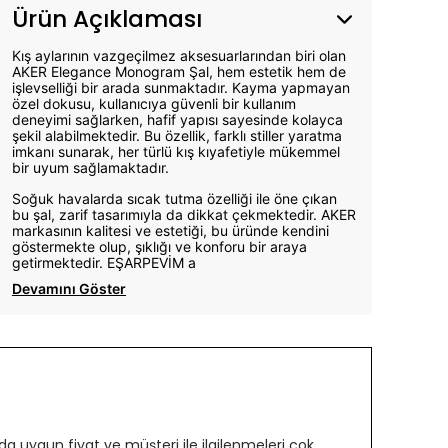
Ürün Açıklaması
Kış aylarının vazgeçilmez aksesuarlarından biri olan
AKER Elegance Monogram Şal, hem estetik hem de
işlevselliği bir arada sunmaktadır. Kayma yapmayan
özel dokusu, kullanıcıya güvenli bir kullanım
deneyimi sağlarken, hafif yapısı sayesinde kolayca
şekil alabilmektedir. Bu özellik, farklı stiller yaratma
imkanı sunarak, her türlü kış kıyafetiyle mükemmel
bir uyum sağlamaktadır.
Soğuk havalarda sıcak tutma özelliği ile öne çıkan
bu şal, zarif tasarımıyla da dikkat çekmektedir. AKER
markasının kalitesi ve estetiği, bu üründe kendini
göstermekte olup, şıklığı ve konforu bir araya
getirmektedir. EŞARPEVİM a
Devamını Göster
 uygun fiyat ve müşteri ile ilgilenmeleri çok