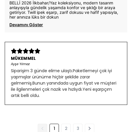
BELLİ 2026 İlkbahar/Yaz koleksiyonu, modern tasarım
anlayışıyla gündelik yaşamda konfor ve şıklığı bir araya
getiriyor. Twill ipek eşarp, zarif dokusu ve hafif yapısıyla,
her anınıza lüks bir dokun
Devamını Göster
MÜKEMMEL
Ayşe Yılmaz
Siparişim 3 günde elime ulaştı.Paketlemeyi çok iyi
yapmışlar ürünüme hiçbir şekilde zarar
gelmemiş.Bunun yanındada uygun fiyat ve müşteri
ile ilgilenmeleri çok nazik ve hızlıydı.Yeni eşarpçım
artık belli oldu.
1
2
3