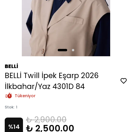
BELLİ
BELLİ Twill İpek Eşarp 2026
İlkbahar/Yaz 4301D 84
Tükeniyor
Stok
:
1
₺ 2,900.00
₺ 2,500.00
%
14