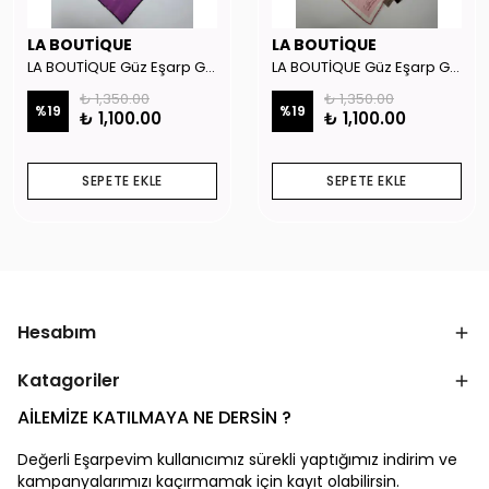
LA BOUTİQUE
LA BOUTİQUE
LA BOUTİQUE Güz Eşarp GYSE262908
LA BOUTİQUE Güz Eşarp GYSE130804
₺ 1,350.00
₺ 1,350.00
%
19
%
19
₺ 1,100.00
₺ 1,100.00
SEPETE EKLE
SEPETE EKLE
Hesabım
Katagoriler
AİLEMİZE KATILMAYA NE DERSİN ?
Değerli Eşarpevim kullanıcımız sürekli yaptığımız indirim ve
kampanyalarımızı kaçırmamak için kayıt olabilirsin.