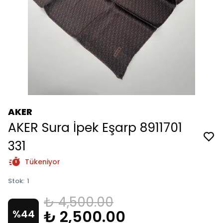
AKER
AKER Sura İpek Eşarp 8911701
331
Tükeniyor
Stok
:
1
₺ 4,500.00
₺ 2,500.00
%
44