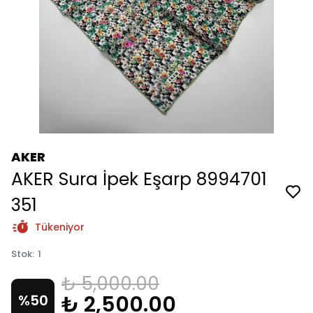
AKER
AKER Sura İpek Eşarp 8994701
351
Tükeniyor
Stok
:
1
₺ 5,000.00
₺ 2,500.00
%
50