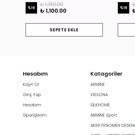
₺ 1,350.00
₺
%
19
%
19
₺ 1,100.00
₺
SEPETE EKLE
Hesabım
Katagoriler
Kayıt Ol
ARMİNE
Giriş Yap
VİSSONA
Hesabım
SİLKHOME
Siparişlerim
ARMİNE Sport
AKER FENOMEN DESEN