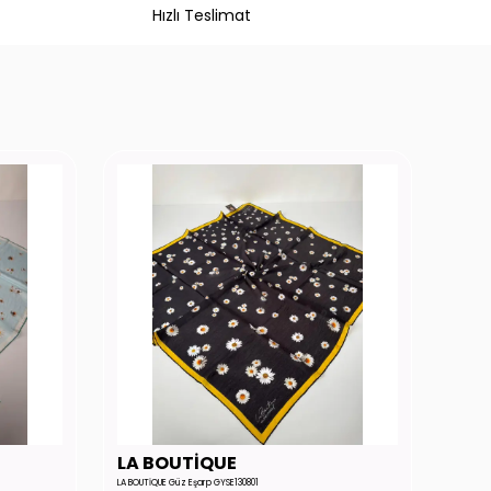
Hızlı Teslimat
LA BOUTİQUE
LA 
LA BOUTİQUE Güz Eşarp GYSE130801
LA BOUTİ