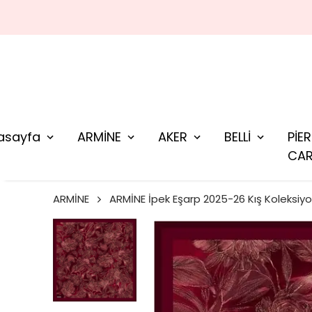
asayfa
ARMİNE
AKER
BELLİ
PİE
CAR
ARMİNE
ARMİNE İpek Eşarp 2025-26 Kış Koleksiy