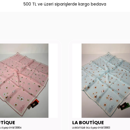
500 TL ve üzeri siparişlerde kargo bedava
UTİQUE
LA BOUTİQUE
üz Eşarp GYSE130804
LA BOUTİQUE Güz Eşarp GYSE130803