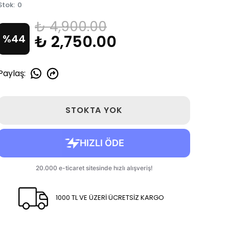
Stok
:
0
₺ 4,900.00
₺ 2,750.00
%
44
Paylaş
:
STOKTA YOK
1000 TL VE ÜZERİ ÜCRETSİZ KARGO