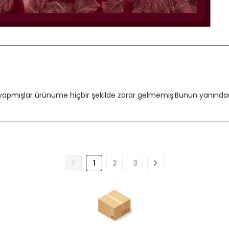
 yapmışlar ürünüme hiçbir şekilde zarar gelmemiş.Bunun yanındada
1
2
3