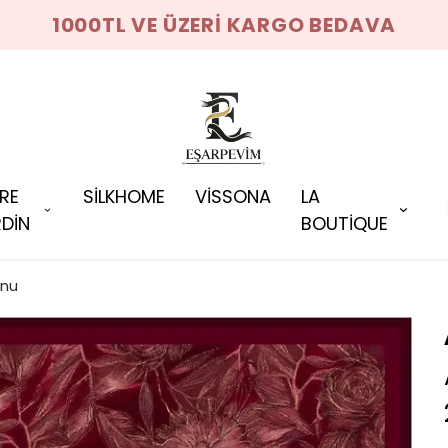
1000TL VE ÜZERİ KARGO BEDAVA
RRE
SİLKHOME
VİSSONA
LA
DİN
BOUTİQUE
onu