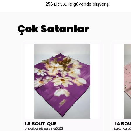
256 Bit SSL ile güvende alışveriş
Çok Satanlar
LA BOUTİQUE
LA BO
LA BOUTİQUE Güz Eşarp GYSE262908
LA BOUTİQUE G