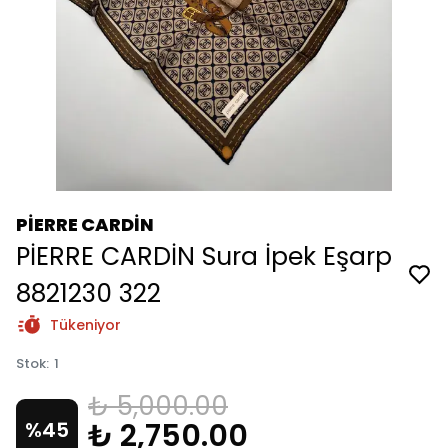
PİERRE CARDİN
PİERRE CARDİN Sura İpek Eşarp
8821230 322
Tükeniyor
Stok
:
1
₺ 5,000.00
₺ 2,750.00
%
45