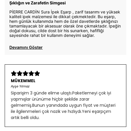
Şıklığın ve Zarafetin Simgesi
PİERRE CARDİN Sura İpek Eşarp , zarif tasarımı ve yüksek
kaliteli ipek malzemesi ile dikkat çekmektedir. Bu eşarp,
hem günlük kullanımda hem de özel davetlerde şıklığınızı
tamamlayacak bir aksesuar olarak öne çıkmaktadır. İpeğin
doğal dokusu, cilde dost bir his sunarken, hafifliği
sayesinde rahat bir kullanım deneyimi sağlar.
Devamını Göster
MÜKEMMEL
Ayşe Yılmaz
Siparişim 3 günde elime ulaştı.Paketlemeyi çok iyi
yapmışlar ürünüme hiçbir şekilde zarar
gelmemiş.Bunun yanındada uygun fiyat ve müşteri
ile ilgilenmeleri çok nazik ve hızlıydı.Yeni eşarpçım
artık belli oldu.