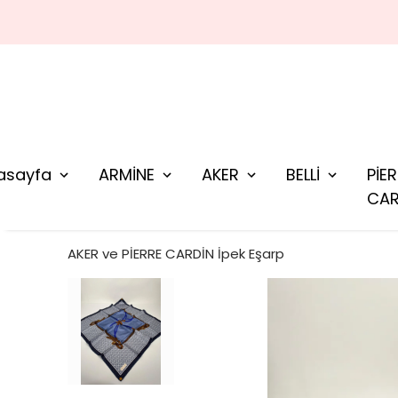
asayfa
ARMİNE
AKER
BELLİ
PİE
CAR
AKER ve PİERRE CARDİN İpek Eşarp