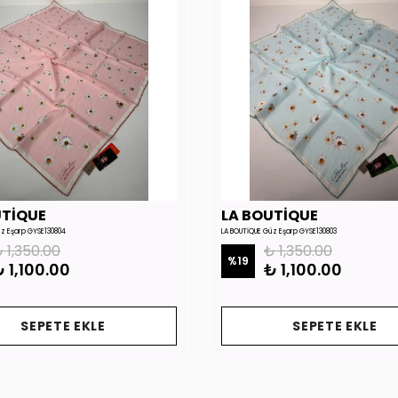
UTİQUE
LA BOUTİQUE
üz Eşarp GYSE130804
LA BOUTİQUE Güz Eşarp GYSE130803
 1,350.00
₺ 1,350.00
%
19
 1,100.00
₺ 1,100.00
SEPETE EKLE
SEPETE EKLE