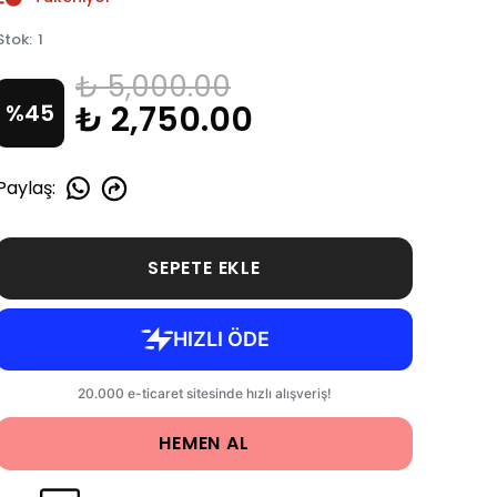
Stok
:
1
₺ 5,000.00
₺ 2,750.00
%
45
Paylaş
:
SEPETE EKLE
HEMEN AL