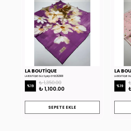
LA BOUTİQUE
LA BO
LA BOUTİQUE Güz Eşarp GYSE262908
LA BOUTİQUE G
₺ 1,350.00
₺
%
19
%
19
₺ 1,100.00
₺
SEPETE EKLE