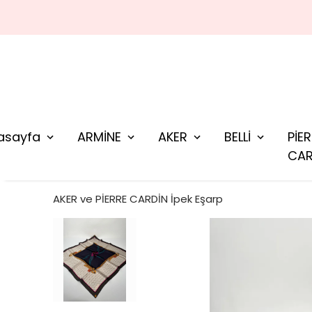
asayfa
ARMİNE
AKER
BELLİ
PİE
CAR
AKER ve PİERRE CARDİN İpek Eşarp