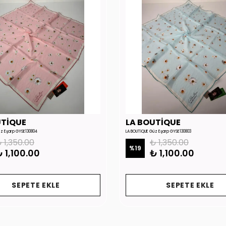
UTİQUE
LA BOUTİQUE
üz Eşarp GYSE130804
LA BOUTİQUE Güz Eşarp GYSE130803
 1,350.00
₺ 1,350.00
%
19
 1,100.00
₺ 1,100.00
SEPETE EKLE
SEPETE EKLE