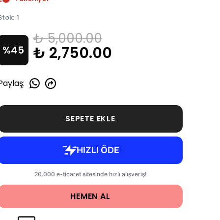
Stok
:
1
₺ 5,000.00
₺ 2,750.00
%
45
Paylaş
:
SEPETE EKLE
HEMEN AL