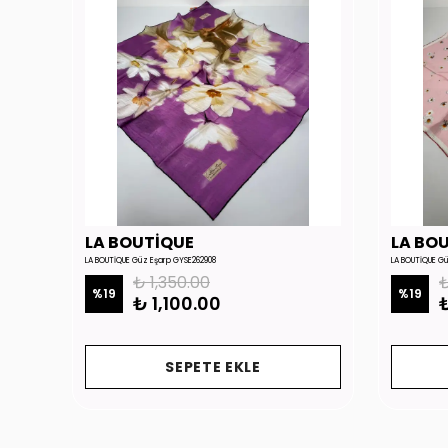
LA BOUTİQUE
LA BO
LA BOUTİQUE Güz Eşarp GYSE262908
LA BOUTİQUE G
₺ 1,350.00
₺
%
19
%
19
₺ 1,100.00
₺
SEPETE EKLE