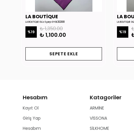
LA BOUTİQUE
LA BO
LA BOUTİQUE Güz Eşarp GYSE262908
LA BOUTİQUE G
₺ 1,350.00
₺
%
19
%
19
₺ 1,100.00
₺
SEPETE EKLE
Hesabım
Katagoriler
Kayıt Ol
ARMİNE
Giriş Yap
VİSSONA
Hesabım
SİLKHOME