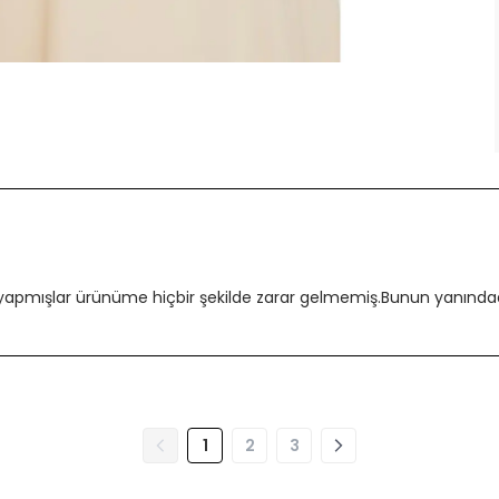
 yapmışlar ürünüme hiçbir şekilde zarar gelmemiş.Bunun yanındada
1
2
3