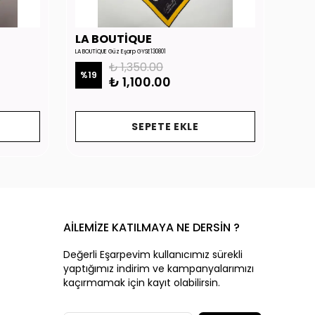
LA BOUTİQUE
LA 
LA BOUTİQUE Güz Eşarp GYSE130801
LA BOUTİ
₺ 1,350.00
%
19
%
19
₺ 1,100.00
SEPETE EKLE
AİLEMİZE KATILMAYA NE DERSİN ?
Değerli Eşarpevim kullanıcımız sürekli
yaptığımız indirim ve kampanyalarımızı
kaçırmamak için kayıt olabilirsin.