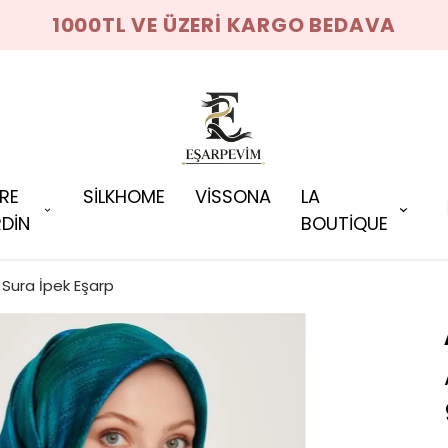
1000TL VE ÜZERİ KARGO BEDAVA
RRE
SİLKHOME
VİSSONA
LA
DİN
BOUTİQUE
Sura İpek Eşarp