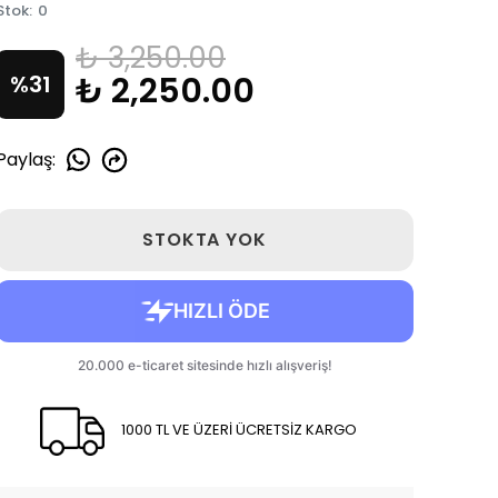
Stok
:
0
₺ 3,250.00
₺ 2,250.00
%
31
Paylaş
:
STOKTA YOK
1000 TL VE ÜZERİ ÜCRETSİZ KARGO