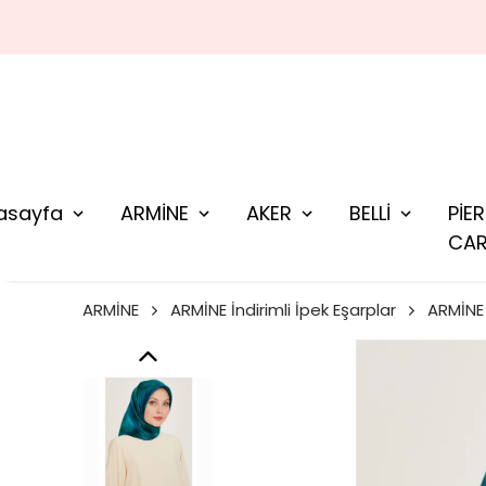
asayfa
ARMİNE
AKER
BELLİ
PİE
CAR
ARMİNE
ARMİNE İndirimli İpek Eşarplar
ARMİNE 