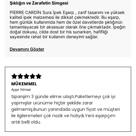
Şıklığın ve Zarafetin Simgesi
PİERRE CARDİN Sura İpek Eşarp , zarif tasarımı ve yüksek
kaliteli ipek malzemesi ile dikkat çekmektedir. Bu eşarp,
hem günlük kullanımda hem de özel davetlerde şıklığınızı
tamamlayacak bir aksesuar olarak öne çıkmaktadır. İpeğin
doğal dokusu, cilde dost bir his sunarken, hafifliği
sayesinde rahat bir kullanım deneyimi sağlar.
Devamını Göster
MÜKEMMEL
Ayşe Yılmaz
Siparişim 3 günde elime ulaştı.Paketlemeyi çok iyi
yapmışlar ürünüme hiçbir şekilde zarar
gelmemiş.Bunun yanındada uygun fiyat ve müşteri
ile ilgilenmeleri çok nazik ve hızlıydı.Yeni eşarpçım
artık belli oldu.