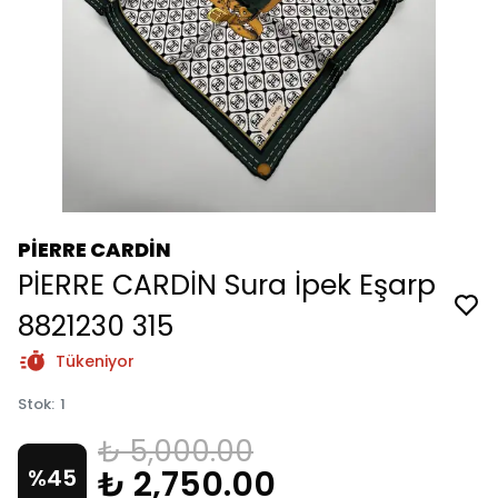
PİERRE CARDİN
PİERRE CARDİN Sura İpek Eşarp
8821230 315
Tükeniyor
Stok
:
1
₺ 5,000.00
₺ 2,750.00
%
45