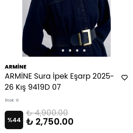
ARMİNE
ARMİNE Sura İpek Eşarp 2025-
26 Kış 9419D 07
Stok
:
0
₺ 4,900.00
₺ 2,750.00
%
44