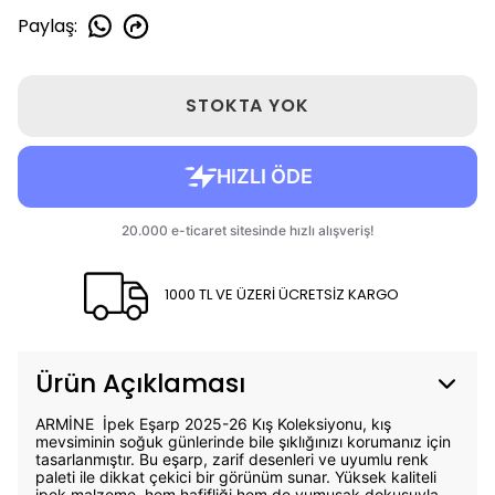
Paylaş
:
STOKTA YOK
1000 TL VE ÜZERİ ÜCRETSİZ KARGO
Ürün Açıklaması
ARMİNE İpek Eşarp 2025-26 Kış Koleksiyonu, kış
mevsiminin soğuk günlerinde bile şıklığınızı korumanız için
tasarlanmıştır. Bu eşarp, zarif desenleri ve uyumlu renk
paleti ile dikkat çekici bir görünüm sunar. Yüksek kaliteli
ipek malzeme, hem hafifliği hem de yumuşak dokusuyla