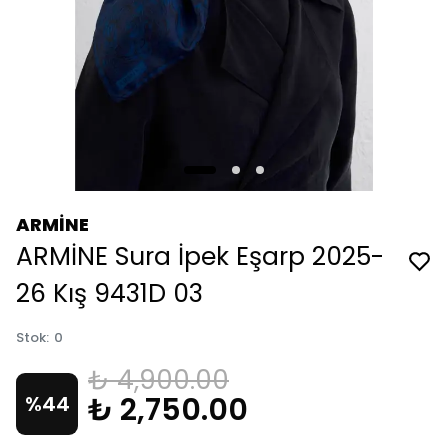
ARMİNE
ARMİNE Sura İpek Eşarp 2025-
26 Kış 9431D 03
Stok
:
0
₺ 4,900.00
₺ 2,750.00
%
44