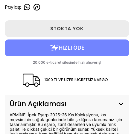
Paylaş
:
STOKTA YOK
1000 TL VE ÜZERİ ÜCRETSİZ KARGO
Ürün Açıklaması
ARMİNE İpek Eşarp 2025-26 Kış Koleksiyonu, kış
mevsiminin soğuk günlerinde bile şıklığınızı korumanız için
tasarlanmıştır. Bu eşarp, zarif desenleri ve uyumlu renk
paleti ile dikkat çekici bir görünüm sunar. Yüksek kaliteli
ipek malzeme, hem hafifliği hem de yumuşak dokusuyla