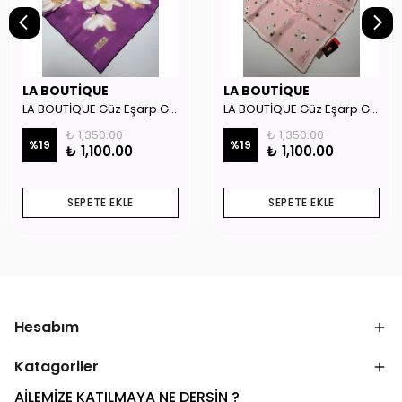
LA BOUTİQUE
LA BOUTİQUE
LA BOUTİQUE Güz Eşarp GYSE262908
LA BOUTİQUE Güz Eşarp GYSE130804
₺ 1,350.00
₺ 1,350.00
%
19
%
19
₺ 1,100.00
₺ 1,100.00
SEPETE EKLE
SEPETE EKLE
Hesabım
Katagoriler
AİLEMİZE KATILMAYA NE DERSİN ?