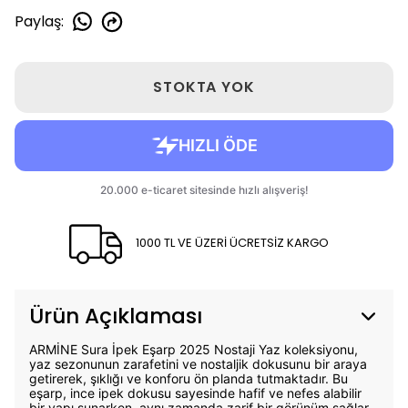
Paylaş
:
STOKTA YOK
1000 TL VE ÜZERİ ÜCRETSİZ KARGO
Ürün Açıklaması
ARMİNE Sura İpek Eşarp 2025 Nostaji Yaz koleksiyonu,
yaz sezonunun zarafetini ve nostaljik dokusunu bir araya
getirerek, şıklığı ve konforu ön planda tutmaktadır. Bu
eşarp, ince ipek dokusu sayesinde hafif ve nefes alabilir
bir yapı sunarken, aynı zamanda zarif bir görünüm sağlar.