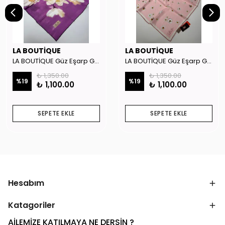
LA BOUTİQUE
LA BOUTİQUE
LA BOUTİQUE Güz Eşarp GYSE262908
LA BOUTİQUE Güz Eşarp GYSE130804
₺ 1,350.00
₺ 1,350.00
%
19
%
19
₺ 1,100.00
₺ 1,100.00
SEPETE EKLE
SEPETE EKLE
Hesabım
Katagoriler
AİLEMİZE KATILMAYA NE DERSİN ?