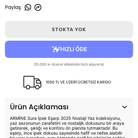
Paylaş
:
STOKTA YOK
1000 TL VE ÜZERİ ÜCRETSİZ KARGO
Ürün Açıklaması
ARMİNE Sura İpek Eşarp 2025 Nostaji Yaz koleksiyonu,
yaz sezonunun zarafetini ve nostaljik dokusunu bir araya
getirerek, şıklığı ve konforu ön planda tutmaktadır. Bu
eşarp, ince ipek dokusu sayesinde hafif ve nefes alabilir
bir yapı sunarken, aynı zamanda zarif bir görünüm sağlar.