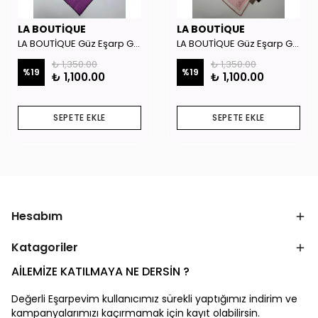
LA BOUTİQUE
LA BOUTİQUE
LA BOUTİQUE Güz Eşarp GYSE262908
LA BOUTİQUE Güz Eşarp GYSE130804
₺ 1,350.00
₺ 1,350.00
%
19
%
19
₺ 1,100.00
₺ 1,100.00
SEPETE EKLE
SEPETE EKLE
Hesabım
Katagoriler
AİLEMİZE KATILMAYA NE DERSİN ?
Değerli Eşarpevim kullanıcımız sürekli yaptığımız indirim ve
kampanyalarımızı kaçırmamak için kayıt olabilirsin.