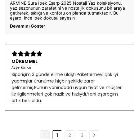
ARMİNE Sura İpek Eşarp 2025 Nostaji Yaz koleksiyonu,
yaz sezonunun zarafetini ve nostaljik dokusunu bir araya
getirerek, şıklığı ve konforu ön planda tutmaktadır. Bu
eşarp, ince ipek dokusu sayesin
Devamını Göster
MÜKEMMEL
Ayşe Yılmaz
Siparişim 3 günde elime ulaştı.Paketlemeyi çok iyi
yapmışlar ürünüme hiçbir şekilde zarar
gelmemiş.Bunun yanındada uygun fiyat ve müşteri
ile ilgilenmeleri çok nazik ve hızlıydı.Yeni eşarpçım
artık belli oldu.
1
2
3