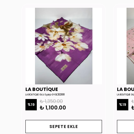
LA BOUTİQUE
LA BO
LA BOUTİQUE Güz Eşarp GYSE262908
LA BOUTİQUE G
₺ 1,350.00
₺
%
19
%
19
₺ 1,100.00
₺
SEPETE EKLE