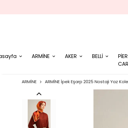
asayfa
ARMİNE
AKER
BELLİ
PİE
CAR
ARMİNE
ARMİNE İpek Eşarp 2025 Nostaji Yaz Kol