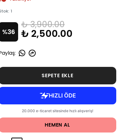
Stok
:
1
₺ 3,900.00
₺ 2,500.00
%
36
Paylaş
:
SEPETE EKLE
HEMEN AL