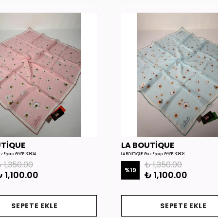
UTİQUE
LA BOUTİQUE
üz Eşarp GYSE130804
LA BOUTİQUE Güz Eşarp GYSE130803
 1,350.00
₺ 1,350.00
%
19
 1,100.00
₺ 1,100.00
SEPETE EKLE
SEPETE EKLE