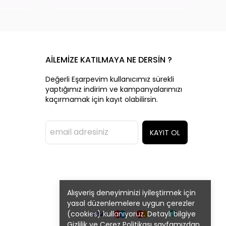
AİLEMİZE KATILMAYA NE DERSİN ?
Değerli Eşarpevim kullanıcımız sürekli
yaptığımız indirim ve kampanyalarımızı
kaçırmamak için kayıt olabilirsin.
KAYIT OL
Alışveriş deneyiminizi iyileştirmek için
yasal düzenlemelere uygun çerezler
(cookies) kullanıyoruz. Detaylı bilgiye
Gizlilik ve Çerez Politikası
sayfamızdan