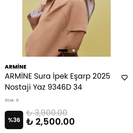
ARMİNE
ARMİNE Sura İpek Eşarp 2025
Nostaji Yaz 9346D 34
Stok
:
0
₺ 3,900.00
₺ 2,500.00
%
36