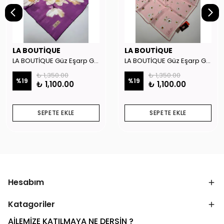
LA BOUTİQUE
LA BOUTİQUE
LA BOUTİQUE Güz Eşarp GYSE262908
LA BOUTİQUE Güz Eşarp GYSE130804
₺ 1,350.00
₺ 1,350.00
%
19
%
19
₺ 1,100.00
₺ 1,100.00
SEPETE EKLE
SEPETE EKLE
Hesabım
Katagoriler
AİLEMİZE KATILMAYA NE DERSİN ?