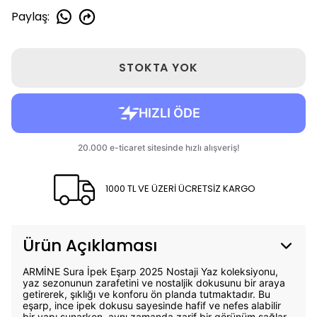
Paylaş
:
STOKTA YOK
1000 TL VE ÜZERİ ÜCRETSİZ KARGO
Ürün Açıklaması
ARMİNE Sura İpek Eşarp 2025 Nostaji Yaz koleksiyonu,
yaz sezonunun zarafetini ve nostaljik dokusunu bir araya
getirerek, şıklığı ve konforu ön planda tutmaktadır. Bu
eşarp, ince ipek dokusu sayesinde hafif ve nefes alabilir
bir yapı sunarken, aynı zamanda zarif bir görünüm sağlar.