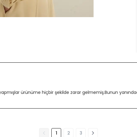
 yapmışlar ürünüme hiçbir şekilde zarar gelmemiş.Bunun yanındada
1
2
3