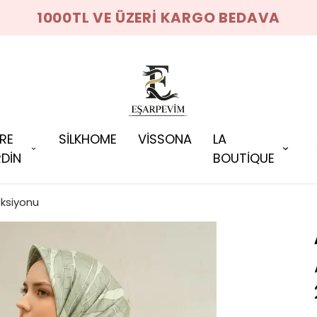
1000TL VE ÜZERİ KARGO BEDAVA
RRE
SİLKHOME
VİSSONA
LA
DİN
BOUTİQUE
eksiyonu