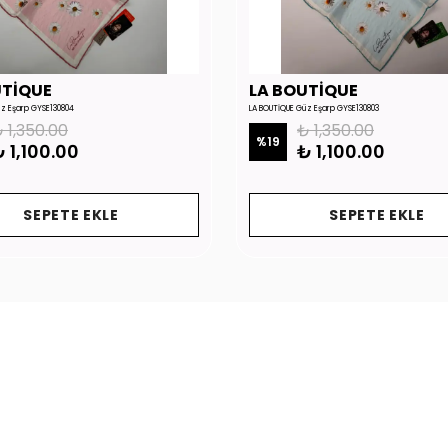
UTİQUE
LA BOUTİQUE
üz Eşarp GYSE130804
LA BOUTİQUE Güz Eşarp GYSE130803
 1,350.00
₺ 1,350.00
%
19
 1,100.00
₺ 1,100.00
SEPETE EKLE
SEPETE EKLE