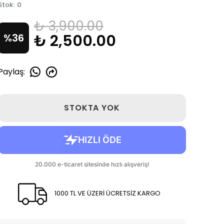
Stok
:
0
₺ 3,900.00
₺ 2,500.00
%
36
Paylaş
:
STOKTA YOK
1000 TL VE ÜZERİ ÜCRETSİZ KARGO