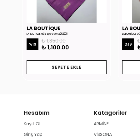
LA BOUTİQUE
LA BO
LA BOUTİQUE Güz Eşarp GYSE262908
LA BOUTİQUE G
₺ 1,350.00
₺
%
19
%
19
₺ 1,100.00
₺
SEPETE EKLE
Hesabım
Katagoriler
Kayıt Ol
ARMİNE
Giriş Yap
VİSSONA