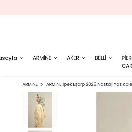
asayfa
ARMİNE
AKER
BELLİ
PİE
CAR
ARMİNE
ARMİNE İpek Eşarp 2025 Nostaji Yaz Kol