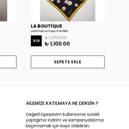
LA BOUTİQUE
LA 
LA BOUTİQUE Güz Eşarp GYSE130801
LA BOUTİ
₺ 1,350.00
%
19
%
19
₺ 1,100.00
SEPETE EKLE
AİLEMİZE KATILMAYA NE DERSİN ?
Değerli Eşarpevim kullanıcımız sürekli
yaptığımız indirim ve kampanyalarımızı
kaçırmamak için kayıt olabilirsin.