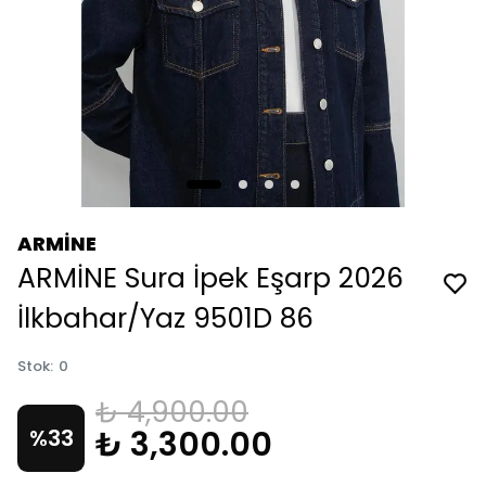
ARMİNE
ARMİNE Sura İpek Eşarp 2026
İlkbahar/Yaz 9501D 86
Stok
:
0
₺ 4,900.00
₺ 3,300.00
%
33