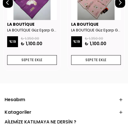
LA BOUTİQUE
LA BOUTİQUE
LA BOUTİQUE Güz Eşarp GYSE262908
LA BOUTİQUE Güz Eşarp GYSE130804
₺ 1,350.00
₺ 1,350.00
%
19
%
19
₺ 1,100.00
₺ 1,100.00
SEPETE EKLE
SEPETE EKLE
Hesabım
Katagoriler
AİLEMİZE KATILMAYA NE DERSİN ?