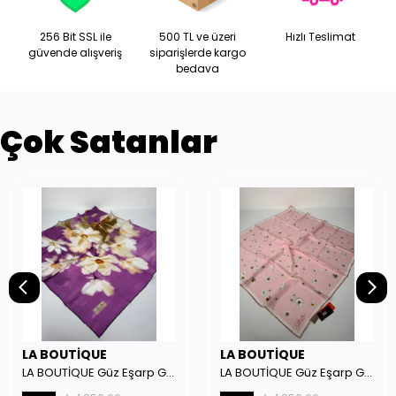
256 Bit SSL ile
500 TL ve üzeri
Hızlı Teslimat
güvende alışveriş
siparişlerde kargo
bedava
Çok Satanlar
LA BOUTİQUE
LA BOUTİQUE
LA BOUTİQUE Güz Eşarp GYSE262908
LA BOUTİQUE Güz Eşarp GYSE130804