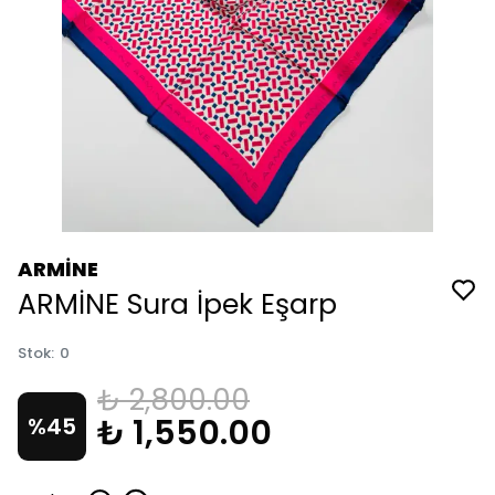
ARMİNE
ARMİNE Sura İpek Eşarp
Stok
:
0
₺ 2,800.00
₺ 1,550.00
%
45