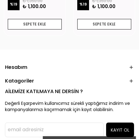
₺ 1,350.00
₺ 1,350.00
%
19
%
19
₺ 1,100.00
₺ 1,100.00
SEPETE EKLE
SEPETE EKLE
Hesabım
Katagoriler
AİLEMİZE KATILMAYA NE DERSİN ?
Değerli Eşarpevim kullanıcımız sürekli yaptığımız indirim ve
kampanyalarımızı kaçırmamak için kayıt olabilirsin.
KAYIT OL