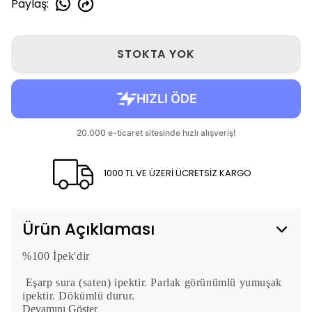
Paylaş
:
STOKTA YOK
1000 TL VE ÜZERİ ÜCRETSİZ KARGO
Ürün Açıklaması
%100 İpek'dir
Eşarp sura (saten) ipektir. Parlak görünümlü yumuşak
ipektir. Dökümlü durur.
Devamını Göster