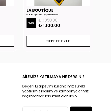
LA BOUTİQUE
LA 
LA BOUTİQUE Güz Eşarp GYSE130801
LA BOUTİ
₺ 1,350.00
%
19
%
19
₺ 1,100.00
SEPETE EKLE
AİLEMİZE KATILMAYA NE DERSİN ?
Değerli Eşarpevim kullanıcımız sürekli
yaptığımız indirim ve kampanyalarımızı
kaçırmamak için kayıt olabilirsin.