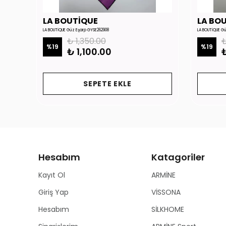
LA BOUTİQUE
LA BO
LA BOUTİQUE Güz Eşarp GYSE262908
LA BOUTİQUE G
₺ 1,350.00
₺
%
19
%
19
₺ 1,100.00
₺
SEPETE EKLE
Hesabım
Katagoriler
Kayıt Ol
ARMİNE
Giriş Yap
VİSSONA
Hesabım
SİLKHOME