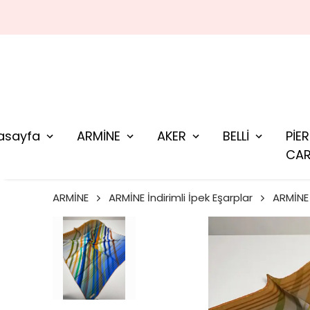
asayfa
ARMİNE
AKER
BELLİ
PİE
CAR
ARMİNE
ARMİNE İndirimli İpek Eşarplar
ARMİNE 