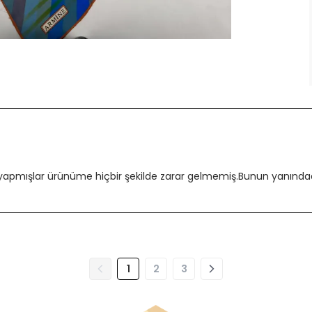
 yapmışlar ürünüme hiçbir şekilde zarar gelmemiş.Bunun yanındada
1
2
3