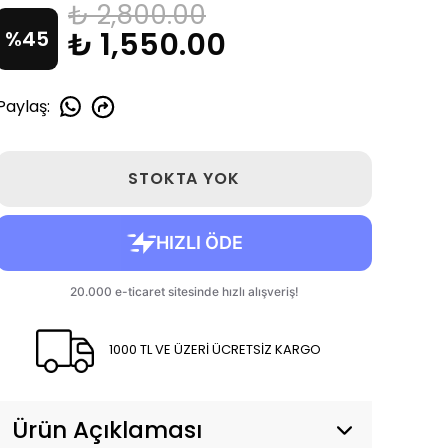
₺ 2,800.00
₺ 1,550.00
%
45
Paylaş
:
STOKTA YOK
1000 TL VE ÜZERİ ÜCRETSİZ KARGO
Ürün Açıklaması