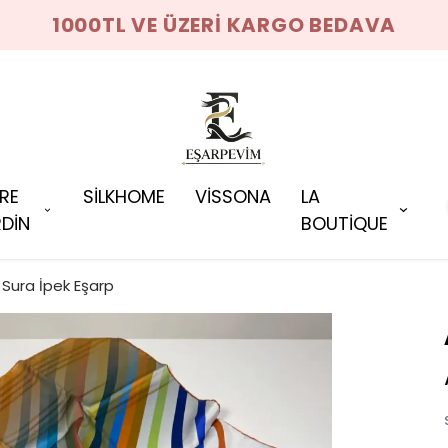
1000TL VE ÜZERİ KARGO BEDAVA
RRE
SİLKHOME
VİSSONA
LA
DİN
BOUTİQUE
Sura İpek Eşarp