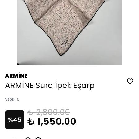
ARMİNE
ARMİNE Sura İpek Eşarp
Stok
:
0
₺ 2,800.00
₺ 1,550.00
%
45