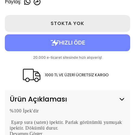
Paylaş
:
STOKTA YOK
1000 TL VE ÜZERİ ÜCRETSİZ KARGO
Ürün Açıklaması
%100 İpek'dir
Eşarp sura (saten) ipektir. Parlak görünümlü yumuşak
ipektir. Dökümlü durur.
Devamını Göster