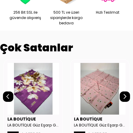
256 Bit SSL ile
500 TL ve üzeri
Hızlı Teslimat
güvende alışveriş
siparişlerde kargo
bedava
Çok Satanlar
LA BOUTİQUE
LA BOUTİQUE
LA BOUTİQUE Güz Eşarp GYSE262908
LA BOUTİQUE Güz Eşarp GYSE130804