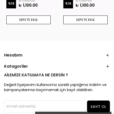
₺ 1,350.00
₺ 1,350.00
%
19
%
19
₺ 1,100.00
₺ 1,100.00
SEPETE EKLE
SEPETE EKLE
Hesabım
Katagoriler
AİLEMİZE KATILMAYA NE DERSİN ?
Değerli Eşarpevim kullanıcımız sürekli yaptığımız indirim ve
kampanyalarımızı kaçırmamak için kayıt olabilirsin.
KAYIT OL