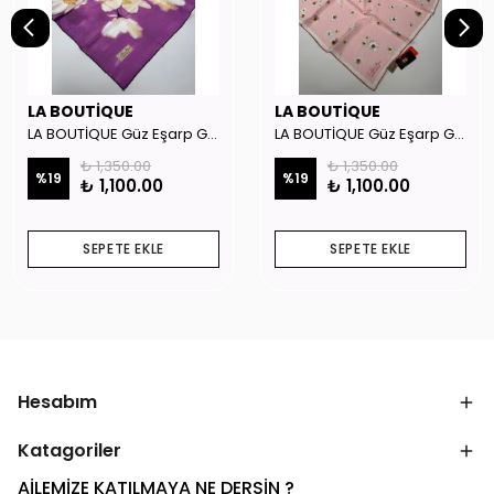
LA BOUTİQUE
LA BOUTİQUE
LA BOUTİQUE Güz Eşarp GYSE262908
LA BOUTİQUE Güz Eşarp GYSE130804
₺ 1,350.00
₺ 1,350.00
%
19
%
19
₺ 1,100.00
₺ 1,100.00
SEPETE EKLE
SEPETE EKLE
Hesabım
Katagoriler
AİLEMİZE KATILMAYA NE DERSİN ?