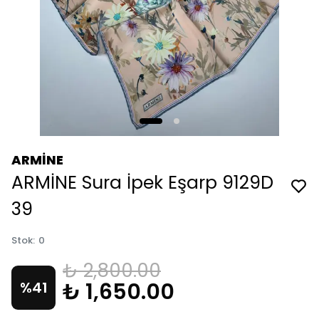
ARMİNE
ARMİNE Sura İpek Eşarp 9129D
39
Stok
:
0
₺ 2,800.00
₺ 1,650.00
%
41