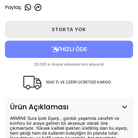
Paylaş
:
STOKTA YOK
1000 TL VE ÜZERİ ÜCRETSİZ KARGO
Ürün Açıklaması
ARMİNE Sura İpek Eşarp , günlük yaşamda zarafeti ve
konforu bir araya getiren bir aksesuar olarak öne
çıkmaktadır. Yüksek kaliteli ipekten üretilmiş olan bu eşarp,
hem şıklığı hem de kullanım kolaylığını ön planda tutar.
İnce dokusu ve hafif yapısı sayesinde, her mevsimde