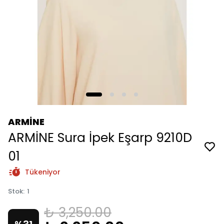
ARMİNE
ARMİNE Sura İpek Eşarp 9210D
01
Tükeniyor
Stok
:
1
₺ 3,250.00