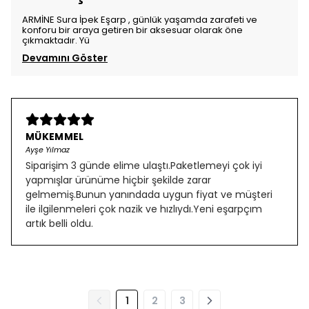
ARMİNE Sura İpek Eşarp , günlük yaşamda zarafeti ve
konforu bir araya getiren bir aksesuar olarak öne
çıkmaktadır. Yü
Devamını Göster
MÜKEMMEL
Ayşe Yılmaz
Siparişim 3 günde elime ulaştı.Paketlemeyi çok iyi
yapmışlar ürünüme hiçbir şekilde zarar
gelmemiş.Bunun yanındada uygun fiyat ve müşteri
ile ilgilenmeleri çok nazik ve hızlıydı.Yeni eşarpçım
artık belli oldu.
1
2
3