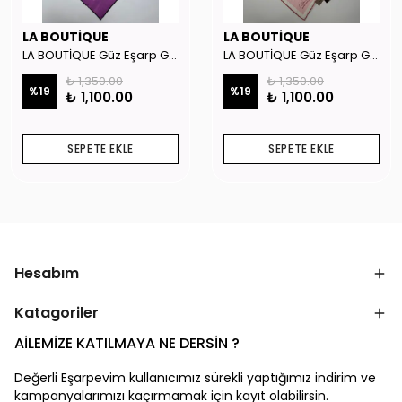
LA BOUTİQUE
LA BOUTİQUE
LA BOUTİQUE Güz Eşarp GYSE262908
LA BOUTİQUE Güz Eşarp GYSE130804
₺ 1,350.00
₺ 1,350.00
%
19
%
19
₺ 1,100.00
₺ 1,100.00
SEPETE EKLE
SEPETE EKLE
Hesabım
Katagoriler
AİLEMİZE KATILMAYA NE DERSİN ?
Değerli Eşarpevim kullanıcımız sürekli yaptığımız indirim ve
kampanyalarımızı kaçırmamak için kayıt olabilirsin.