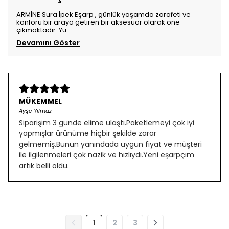
ARMİNE Sura İpek Eşarp , günlük yaşamda zarafeti ve
konforu bir araya getiren bir aksesuar olarak öne
çıkmaktadır. Yü
Devamını Göster
MÜKEMMEL
Ayşe Yılmaz
Siparişim 3 günde elime ulaştı.Paketlemeyi çok iyi
yapmışlar ürünüme hiçbir şekilde zarar
gelmemiş.Bunun yanındada uygun fiyat ve müşteri
ile ilgilenmeleri çok nazik ve hızlıydı.Yeni eşarpçım
artık belli oldu.
1
2
3