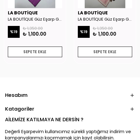
LA BOUTİQUE
LA BOUTİQUE
LA BOUTİQUE Güz Eşarp GYSE262908
LA BOUTİQUE Güz Eşarp GYSE130804
₺ 1,350.00
₺ 1,350.00
%
19
%
19
₺ 1,100.00
₺ 1,100.00
SEPETE EKLE
SEPETE EKLE
Hesabım
Katagoriler
AİLEMİZE KATILMAYA NE DERSİN ?
Değerli Eşarpevim kullanıcımız sürekli yaptığımız indirim ve
kampanyalarımızı kaçırmamak için kayıt olabilirsin.