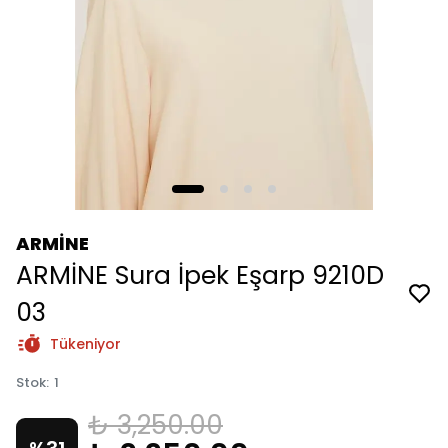
ARMİNE
ARMİNE Sura İpek Eşarp 9210D
03
Tükeniyor
Stok
:
1
₺ 3,250.00