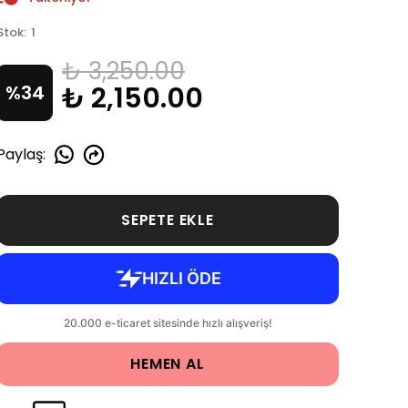
Stok
:
1
₺ 3,250.00
₺ 2,150.00
%
34
Paylaş
:
SEPETE EKLE
HEMEN AL