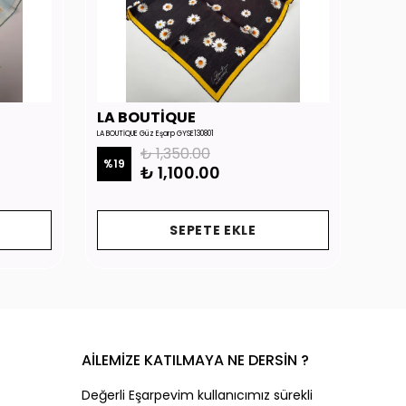
LA BOUTİQUE
LA 
LA BOUTİQUE Güz Eşarp GYSE130801
LA BOUTİ
₺ 1,350.00
%
19
%
19
₺ 1,100.00
SEPETE EKLE
AİLEMİZE KATILMAYA NE DERSİN ?
Değerli Eşarpevim kullanıcımız sürekli