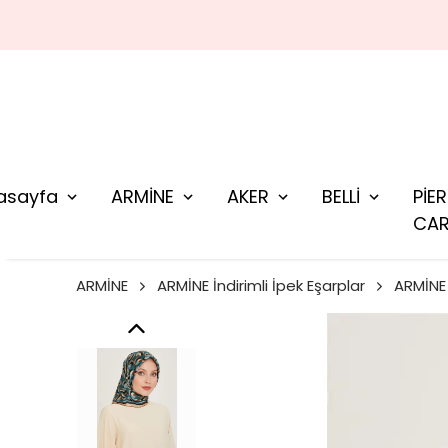
asayfa
ARMİNE
AKER
BELLİ
PİE
CAR
ARMİNE
ARMİNE İndirimli İpek Eşarplar
ARMİNE 