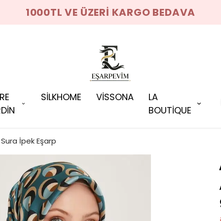
1000TL VE ÜZERİ KARGO BEDAVA
RRE
SİLKHOME
VİSSONA
LA
DİN
BOUTİQUE
Sura İpek Eşarp