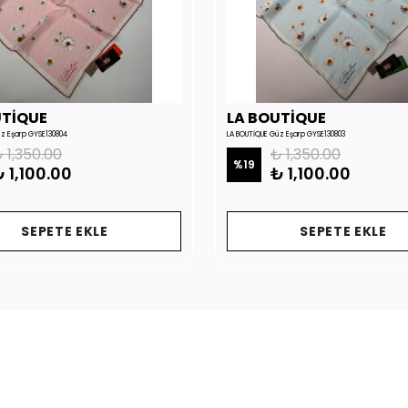
UTİQUE
LA BOUTİQUE
üz Eşarp GYSE130804
LA BOUTİQUE Güz Eşarp GYSE130803
 1,350.00
₺ 1,350.00
%
19
 1,100.00
₺ 1,100.00
SEPETE EKLE
SEPETE EKLE