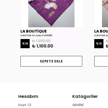
LA BOUTİQUE
LA BO
LA BOUTİQUE Güz Eşarp GYSE262908
LA BOUTİQUE G
₺ 1,350.00
₺
%
19
%
19
₺ 1,100.00
₺
SEPETE EKLE
Hesabım
Katagoriler
Kayıt Ol
ARMİNE