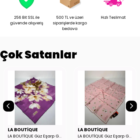
256 Bit SSL ile
500 TL ve üzeri
Hızlı Teslimat
güvende alışveriş
siparişlerde kargo
bedava
Çok Satanlar
LA BOUTİQUE
LA BOUTİQUE
LA BOUTİQUE Güz Eşarp GYSE262908
LA BOUTİQUE Güz Eşarp GYSE130804