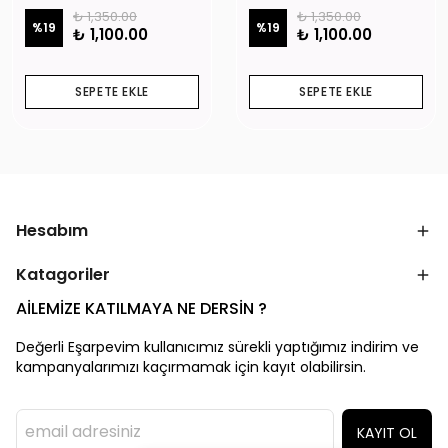
₺ 1,350.00
₺ 1,350.00
%
19
%
19
₺ 1,100.00
₺ 1,100.00
SEPETE EKLE
SEPETE EKLE
Hesabım
Katagoriler
AİLEMİZE KATILMAYA NE DERSİN ?
Değerli Eşarpevim kullanıcımız sürekli yaptığımız indirim ve
kampanyalarımızı kaçırmamak için kayıt olabilirsin.
KAYIT OL