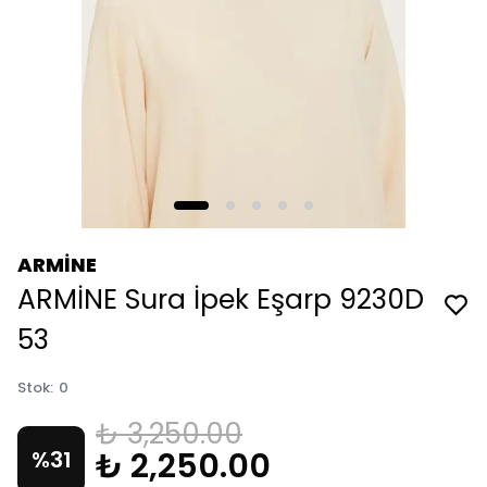
ARMİNE
ARMİNE Sura İpek Eşarp 9230D
53
Stok
:
0
₺ 3,250.00
₺ 2,250.00
%
31