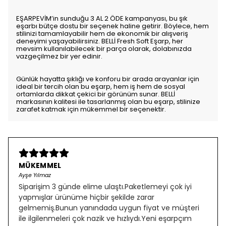
EŞARPEVİM’in sunduğu 3 AL 2 ÖDE kampanyası, bu şık
eşarbı bütçe dostu bir seçenek haline getirir. Böylece, hem
stilinizi tamamlayabilir hem de ekonomik bir alışveriş
deneyimi yaşayabilirsiniz. BELLİ Fresh Soft Eşarp, her
mevsim kullanılabilecek bir parça olarak, dolabınızda
vazgeçilmez bir yer edinir.
Günlük hayatta şıklığı ve konforu bir arada arayanlar için
ideal bir tercih olan bu eşarp, hem iş hem de sosyal
ortamlarda dikkat çekici bir görünüm sunar. BELLİ
markasının kalitesi ile tasarlanmış olan bu eşarp, stilinize
zarafet katmak için mükemmel bir seçenektir.
MÜKEMMEL
Ayşe Yılmaz
Siparişim 3 günde elime ulaştı.Paketlemeyi çok iyi
yapmışlar ürünüme hiçbir şekilde zarar
gelmemiş.Bunun yanındada uygun fiyat ve müşteri
ile ilgilenmeleri çok nazik ve hızlıydı.Yeni eşarpçım