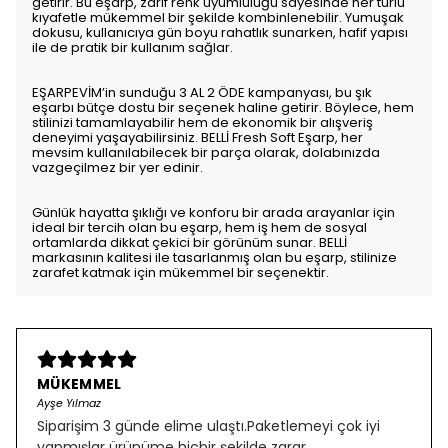
getirir. Bu eşarp, zarif renk uyumluluğu sayesinde her türlü
kıyafetle mükemmel bir şekilde kombinlenebilir. Yumuşak
dokusu, kullanıcıya gün boyu rahatlık sunarken, hafif yapısı
ile de pratik bir kullanım sağlar.
EŞARPEVİM’in sunduğu 3 AL 2 ÖDE kampanyası, bu şık
eşarbı bütçe dostu bir seçenek haline getirir. Böylece, hem
stilinizi tamamlayabilir hem de ekonomik bir alışveriş
deneyimi yaşayabilirsiniz. BELLİ Fresh Soft Eşarp, her
mevsim kullanılabilecek bir parça olarak, dolabınızda
vazgeçilmez bir yer edinir.
Günlük hayatta şıklığı ve konforu bir arada arayanlar için
ideal bir tercih olan bu eşarp, hem iş hem de sosyal
ortamlarda dikkat çekici bir görünüm sunar. BELLİ
markasının kalitesi ile tasarlanmış olan bu eşarp, stilinize
zarafet katmak için mükemmel bir seçenektir.
MÜKEMMEL
Ayşe Yılmaz
Siparişim 3 günde elime ulaştı.Paketlemeyi çok iyi
yapmışlar ürünüme hiçbir şekilde zarar