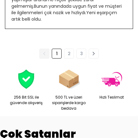
gelmemiş.Bunun yanındada uygun fiyat ve müşteri
ile ilgilenmeleri çok nazik ve hızlıydı.Yeni eşarpçım
artık belli oldu.
1
2
3
256 Bit SSL ile
500 TL ve üzeri
Hızlı Teslimat
güvende alışveriş
siparişlerde kargo
bedava
Çok Satanlar