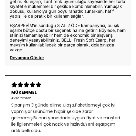
getirir. Bu eşarp, zarif renk uyumluluğu sayesinde her türlü
kıyafetle mükemmel bir şekilde kombinlenebilir. Yumuşak
dokusu, kullanıcıya gün boyu rahatlık sunarken, hafif
yapısı ile de pratik bir kullanım sağlar.
EŞARPEVİM’in sunduğu 3 AL 2 ÖDE kampanyası, bu şık
eşarbı bütçe dostu bir seçenek haline getirir. Böylece, hem
stilinizi tamamlayabilir hem de ekonomik bir alışveriş
deneyimi yaşayabilirsiniz. BELLİ Fresh Soft Eşarp, her
mevsim kullanılabilecek bir parça olarak, dolabınızda
vazge
Devamını Göster
MÜKEMMEL
Ayşe Yılmaz
Siparişim 3 günde elime ulaştı.Paketlemeyi çok iyi
yapmışlar ürünüme hiçbir şekilde zarar
gelmemiş.Bunun yanındada uygun fiyat ve müşteri
ile ilgilenmeleri çok nazik ve hızlıydı.Yeni eşarpçım
artık belli oldu.