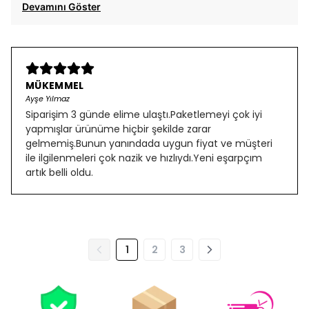
Devamını Göster
MÜKEMMEL
Ayşe Yılmaz
Siparişim 3 günde elime ulaştı.Paketlemeyi çok iyi
yapmışlar ürünüme hiçbir şekilde zarar
gelmemiş.Bunun yanındada uygun fiyat ve müşteri
ile ilgilenmeleri çok nazik ve hızlıydı.Yeni eşarpçım
artık belli oldu.
1
2
3