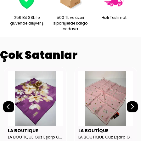
256 Bit SSL ile
500 TL ve üzeri
Hızlı Teslimat
güvende alışveriş
siparişlerde kargo
bedava
Çok Satanlar
LA BOUTİQUE
LA BOUTİQUE
LA BOUTİQUE Güz Eşarp GYSE262908
LA BOUTİQUE Güz Eşarp GYSE130804