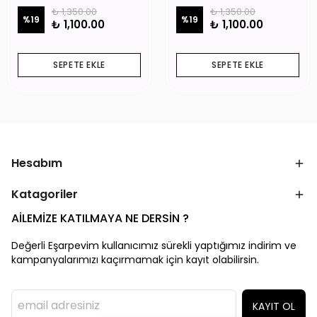
₺ 1,350.00
₺ 1,350.00
%
19
%
19
₺ 1,100.00
₺ 1,100.00
SEPETE EKLE
SEPETE EKLE
Hesabım
Katagoriler
AİLEMİZE KATILMAYA NE DERSİN ?
Değerli Eşarpevim kullanıcımız sürekli yaptığımız indirim ve
kampanyalarımızı kaçırmamak için kayıt olabilirsin.
KAYIT OL