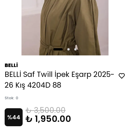
BELLİ
BELLİ Saf Twill İpek Eşarp 2025-
26 Kış 4204D 88
Stok
:
0
₺ 3,500.00
₺ 1,950.00
%
44