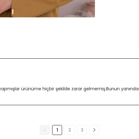
 yapmışlar ürünüme hiçbir şekilde zarar gelmemiş.Bunun yanındada
1
2
3