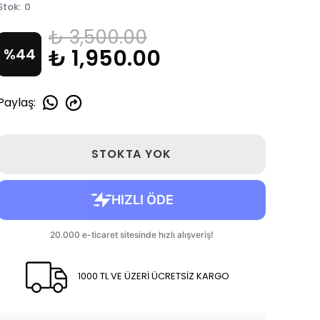
Stok
:
0
₺ 3,500.00
₺ 1,950.00
%
44
Paylaş
:
STOKTA YOK
1000 TL VE ÜZERİ ÜCRETSİZ KARGO