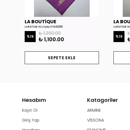
LA BOUTİQUE
LA BO
LA BOUTİQUE Güz Eşarp GYSE262908
LA BOUTİQUE G
₺ 1,350.00
₺
%
19
%
19
₺ 1,100.00
₺
SEPETE EKLE
Hesabım
Katagoriler
Kayıt Ol
ARMİNE
Giriş Yap
VİSSONA