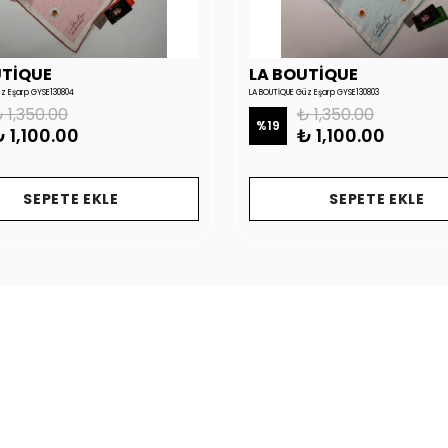
UTİQUE
LA BOUTİQUE
üz Eşarp GYSE130804
LA BOUTİQUE Güz Eşarp GYSE130803
 1,350.00
₺ 1,350.00
%
19
 1,100.00
₺ 1,100.00
SEPETE EKLE
SEPETE EKLE