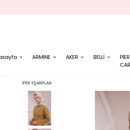
asayfa
ARMİNE
AKER
BELLİ
PİE
CAR
İPEK EŞARPLAR