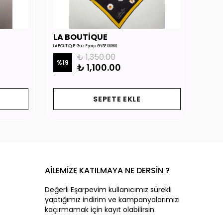
LA BOUTİQUE
LA 
LA BOUTİQUE Güz Eşarp GYSE130801
LA BOUTİ
₺ 1,350.00
%
19
%
19
₺ 1,100.00
SEPETE EKLE
AİLEMİZE KATILMAYA NE DERSİN ?
Değerli Eşarpevim kullanıcımız sürekli
yaptığımız indirim ve kampanyalarımızı
kaçırmamak için kayıt olabilirsin.