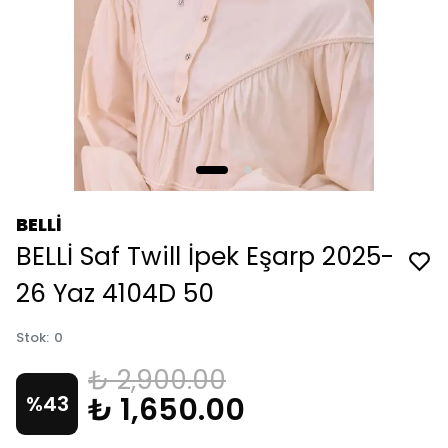
BELLİ
BELLİ Saf Twill İpek Eşarp 2025-
26 Yaz 4104D 50
Stok
:
0
₺ 2,900.00
₺ 1,650.00
%
43