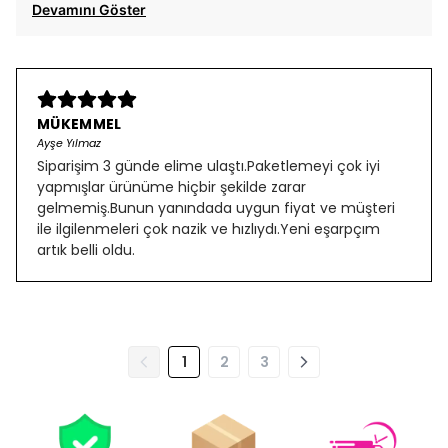
Devamını Göster
MÜKEMMEL
Ayşe Yılmaz
Siparişim 3 günde elime ulaştı.Paketlemeyi çok iyi
yapmışlar ürünüme hiçbir şekilde zarar
gelmemiş.Bunun yanındada uygun fiyat ve müşteri
ile ilgilenmeleri çok nazik ve hızlıydı.Yeni eşarpçım
artık belli oldu.
1
2
3