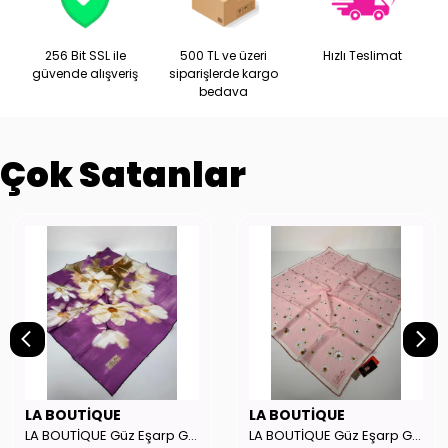
256 Bit SSL ile
500 TL ve üzeri
Hızlı Teslimat
güvende alışveriş
siparişlerde kargo
bedava
Çok Satanlar
LA BOUTİQUE
LA BOUTİQUE
LA BOUTİQUE Güz Eşarp GYSE262908
LA BOUTİQUE Güz Eşarp GYSE130804