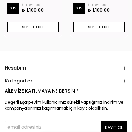
₺ 1,350.00
₺ 1,350.00
%
19
%
19
₺ 1,100.00
₺ 1,100.00
SEPETE EKLE
SEPETE EKLE
Hesabım
Katagoriler
AİLEMİZE KATILMAYA NE DERSİN ?
Değerli Eşarpevim kullanıcımız sürekli yaptığımız indirim ve
kampanyalarımızı kaçırmamak için kayıt olabilirsin.
KAYIT OL