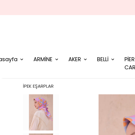
asayfa
ARMİNE
AKER
BELLİ
PİE
CAR
İPEK EŞARPLAR