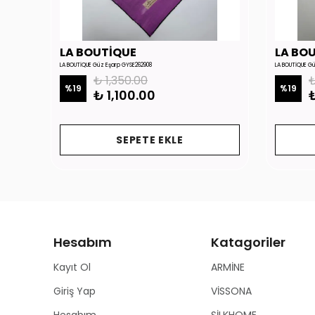
LA BOUTİQUE
LA BO
LA BOUTİQUE Güz Eşarp GYSE262908
LA BOUTİQUE G
₺ 1,350.00
₺
%
19
%
19
₺ 1,100.00
₺
SEPETE EKLE
Hesabım
Katagoriler
Kayıt Ol
ARMİNE
Giriş Yap
VİSSONA