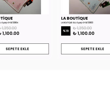
UTİQUE
LA BOUTİQUE
üz Eşarp GYSE130804
LA BOUTİQUE Güz Eşarp GYSE130803
 1,350.00
₺ 1,350.00
%
19
 1,100.00
₺ 1,100.00
SEPETE EKLE
SEPETE EKLE