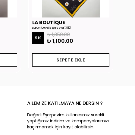
LA BOUTİQUE
LA 
LA BOUTİQUE Güz Eşarp GYSE130801
LA BOUTİ
₺ 1,350.00
%
19
%
19
₺ 1,100.00
SEPETE EKLE
AİLEMİZE KATILMAYA NE DERSİN ?
Değerli Eşarpevim kullanıcımız sürekli
yaptığımız indirim ve kampanyalarımızı
kaçırmamak için kayıt olabilirsin.