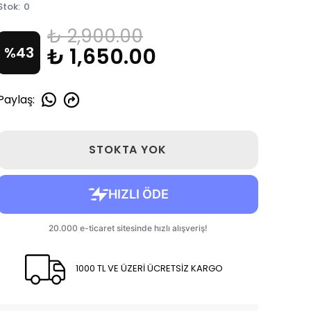
Stok
:
0
₺ 2,900.00
₺ 1,650.00
%
43
Paylaş
:
STOKTA YOK
1000 TL VE ÜZERİ ÜCRETSİZ KARGO