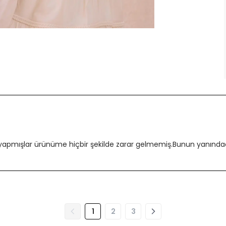
 yapmışlar ürünüme hiçbir şekilde zarar gelmemiş.Bunun yanındada
1
2
3