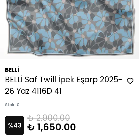
BELLİ
BELLİ Saf Twill İpek Eşarp 2025-
26 Yaz 4116D 41
Stok
:
0
₺ 2,900.00
₺ 1,650.00
%
43