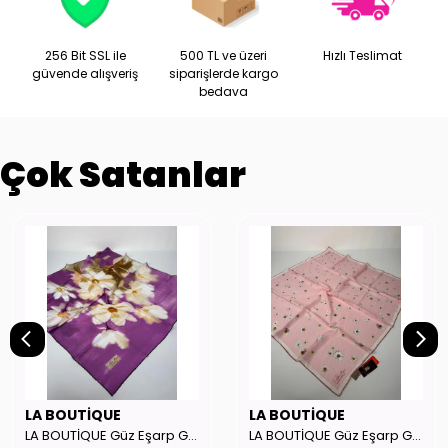
256 Bit SSL ile
500 TL ve üzeri
Hızlı Teslimat
güvende alışveriş
siparişlerde kargo
bedava
Çok Satanlar
LA BOUTİQUE
LA BOUTİQUE
LA BOUTİQUE Güz Eşarp GYSE262908
LA BOUTİQUE Güz Eşarp GYSE130804