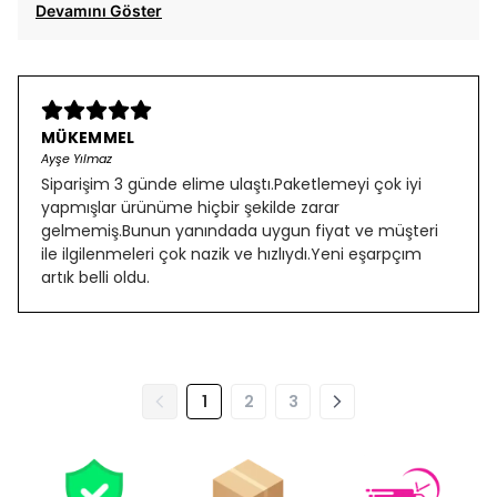
Devamını Göster
MÜKEMMEL
Ayşe Yılmaz
Siparişim 3 günde elime ulaştı.Paketlemeyi çok iyi
yapmışlar ürünüme hiçbir şekilde zarar
gelmemiş.Bunun yanındada uygun fiyat ve müşteri
ile ilgilenmeleri çok nazik ve hızlıydı.Yeni eşarpçım
artık belli oldu.
1
2
3