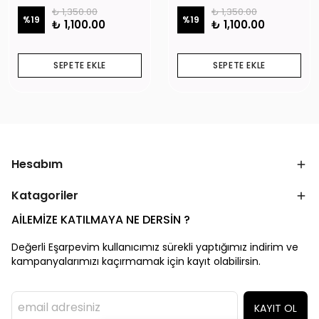
₺ 1,350.00
₺ 1,350.00
%
19
%
19
₺ 1,100.00
₺ 1,100.00
SEPETE EKLE
SEPETE EKLE
Hesabım
Katagoriler
AİLEMİZE KATILMAYA NE DERSİN ?
Değerli Eşarpevim kullanıcımız sürekli yaptığımız indirim ve
kampanyalarımızı kaçırmamak için kayıt olabilirsin.
KAYIT OL