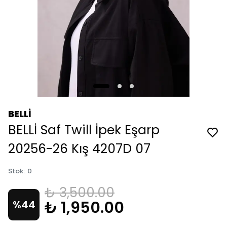
BELLİ
BELLİ Saf Twill İpek Eşarp
20256-26 Kış 4207D 07
Stok
:
0
₺ 3,500.00
₺ 1,950.00
%
44