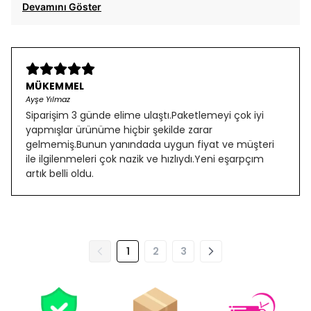
Devamını Göster
MÜKEMMEL
Ayşe Yılmaz
Siparişim 3 günde elime ulaştı.Paketlemeyi çok iyi
yapmışlar ürünüme hiçbir şekilde zarar
gelmemiş.Bunun yanındada uygun fiyat ve müşteri
ile ilgilenmeleri çok nazik ve hızlıydı.Yeni eşarpçım
artık belli oldu.
1
2
3