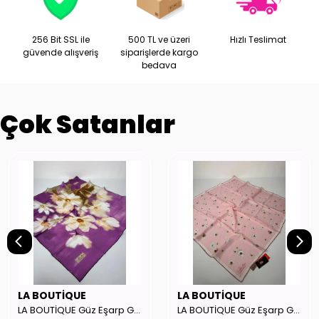
256 Bit SSL ile
500 TL ve üzeri
Hızlı Teslimat
güvende alışveriş
siparişlerde kargo
bedava
Çok Satanlar
LA BOUTİQUE
LA BOUTİQUE
LA BOUTİQUE Güz Eşarp GYSE262908
LA BOUTİQUE Güz Eşarp GYSE130804