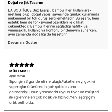
Doğal ve Şık Tasarım
LA BOUTİQUE Güz Eşarp , bambu lifleri kullanılarak
üretilmiş olup, doğal yapısı sayesinde günlük kullanımda
mükemmel bir tok duruş sergilemektedir. Bu eşarp, hem
estetik hem de fonksiyonel özellikleri ile dikkat
çekmektedir. Bambu liflerinin sağladığı hafiflik ve
yumuşaklık, kullanıcıya konforlu bir deneyim sunarken,
aynı zamanda doğallığı da hissettirir.
Devamını Göster
MÜKEMMEL
Ayşe Yılmaz
Siparişim 3 günde elime ulaştı.Paketlemeyi çok iyi
yapmışlar ürünüme hiçbir şekilde zarar
gelmemiş.Bunun yanındada uygun fiyat ve müşteri
ile ilgilenmeleri çok nazik ve hızlıydı.Yeni eşarpçım
artık belli oldu.