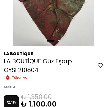
LA BOUTİQUE
LA BOUTİQUE Güz Eşarp
GYSE210804
Tükeniyor
Stok
:
3
₺ 1,350.00
₺ 1,100.00
%
19