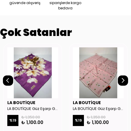
güvende alışveriş
siparişlerde kargo
bedava
Çok Satanlar
LA BOUTİQUE
LA BOUTİQUE
LA BOUTİQUE Güz Eşarp GYSE262908
LA BOUTİQUE Güz Eşarp GYSE130804
₺ 1,350.00
₺ 1,350.00
%
19
%
19
₺ 1,100.00
₺ 1,100.00