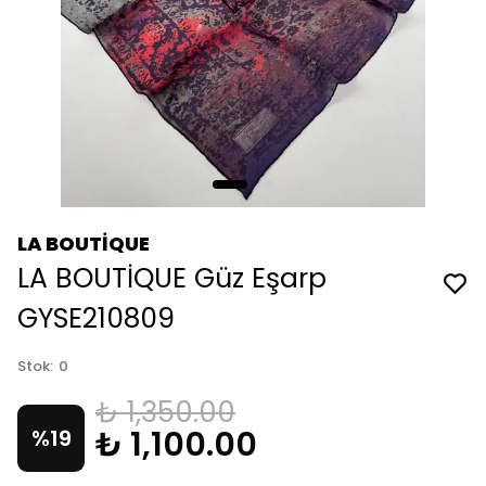
LA BOUTİQUE
LA BOUTİQUE Güz Eşarp
GYSE210809
Stok
:
0
₺ 1,350.00
₺ 1,100.00
%
19