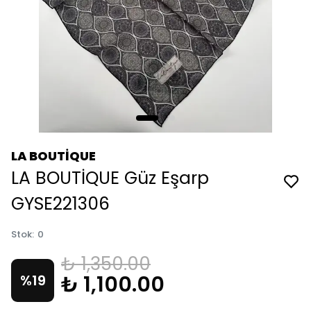
LA BOUTİQUE
LA BOUTİQUE Güz Eşarp
GYSE221306
Stok
:
0
₺ 1,350.00
₺ 1,100.00
%
19