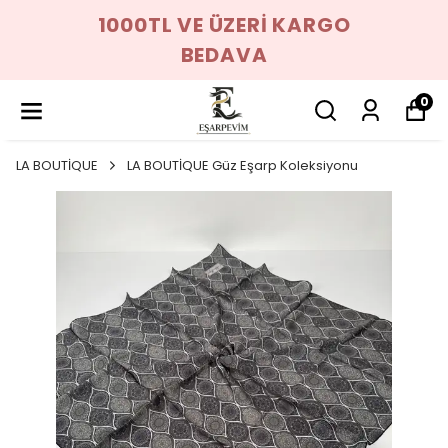
1000TL VE ÜZERİ KARGO
BEDAVA
0
LA BOUTİQUE
LA BOUTİQUE Güz Eşarp Koleksiyonu