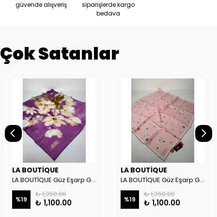
güvende alışveriş
siparişlerde kargo
bedava
Çok Satanlar
LA BOUTİQUE
LA BOUTİQUE
LA BOUTİQUE Güz Eşarp GYSE262908
LA BOUTİQUE Güz Eşarp GYSE130804
₺ 1,350.00
₺ 1,350.00
%
19
%
19
₺ 1,100.00
₺ 1,100.00