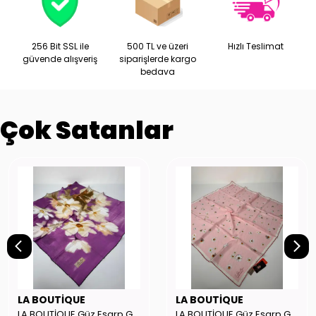
256 Bit SSL ile
500 TL ve üzeri
Hızlı Teslimat
güvende alışveriş
siparişlerde kargo
bedava
Çok Satanlar
LA BOUTİQUE
LA BOUTİQUE
LA BOUTİQUE Güz Eşarp GYSE262908
LA BOUTİQUE Güz Eşarp GYSE130804