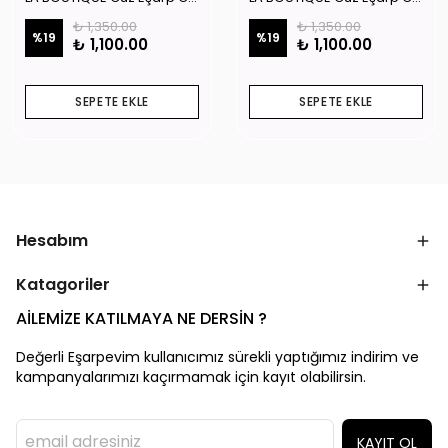
₺ 1,350.00
₺ 1,350.00
%
19
%
19
₺ 1,100.00
₺ 1,100.00
SEPETE EKLE
SEPETE EKLE
Hesabım
Katagoriler
AİLEMİZE KATILMAYA NE DERSİN ?
Değerli Eşarpevim kullanıcımız sürekli yaptığımız indirim ve
kampanyalarımızı kaçırmamak için kayıt olabilirsin.
KAYIT OL