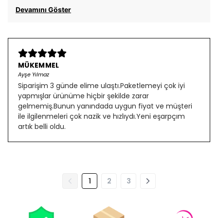
Devamını Göster
MÜKEMMEL
Ayşe Yılmaz
Siparişim 3 günde elime ulaştı.Paketlemeyi çok iyi
yapmışlar ürünüme hiçbir şekilde zarar
gelmemiş.Bunun yanındada uygun fiyat ve müşteri
ile ilgilenmeleri çok nazik ve hızlıydı.Yeni eşarpçım
artık belli oldu.
1
2
3