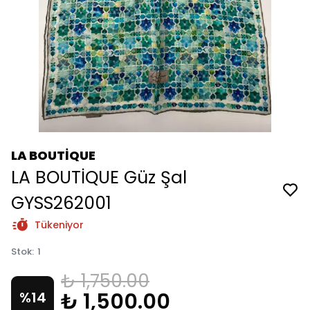
LA BOUTİQUE
LA BOUTİQUE Güz Şal
GYSS262001
Tükeniyor
Stok
:
1
₺ 1,750.00
₺ 1,500.00
%
14