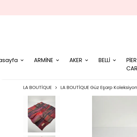
asayfa
ARMİNE
AKER
BELLİ
PİE
CAR
LA BOUTİQUE
LA BOUTİQUE Güz Eşarp Koleksiyo