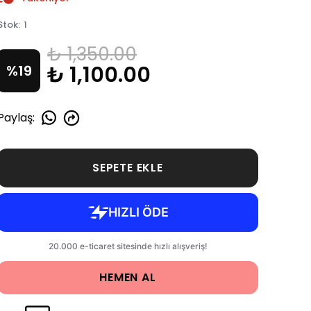
Stok
:
1
₺ 1,350.00
₺ 1,100.00
%
19
Paylaş
:
SEPETE EKLE
HEMEN AL