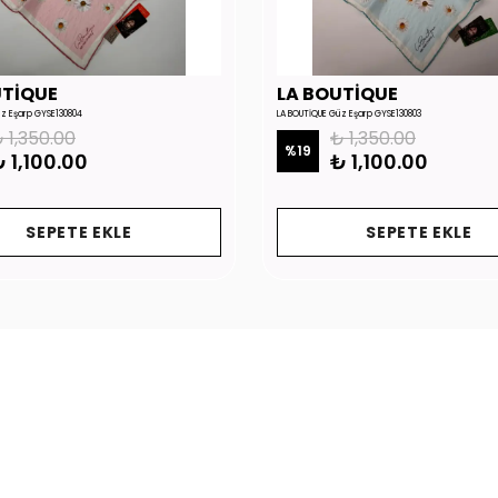
UTİQUE
LA BOUTİQUE
üz Eşarp GYSE130804
LA BOUTİQUE Güz Eşarp GYSE130803
 1,350.00
₺ 1,350.00
%
19
 1,100.00
₺ 1,100.00
SEPETE EKLE
SEPETE EKLE