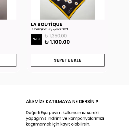
LA BOUTİQUE
LA 
LA BOUTİQUE Güz Eşarp GYSE130801
LA BOUTİ
₺ 1,350.00
%
19
%
19
₺ 1,100.00
SEPETE EKLE
AİLEMİZE KATILMAYA NE DERSİN ?
Değerli Eşarpevim kullanıcımız sürekli
yaptığımız indirim ve kampanyalarımızı
kaçırmamak için kayıt olabilirsin.