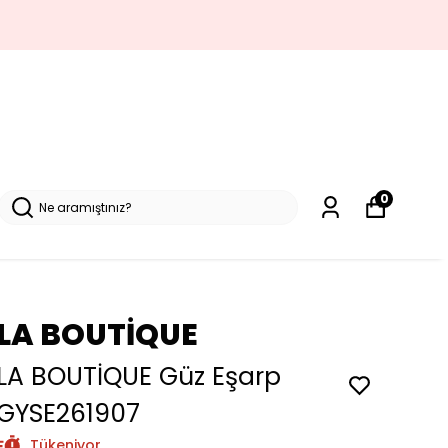
0
LA BOUTİQUE
LA BOUTİQUE Güz Eşarp
GYSE261907
Tükeniyor