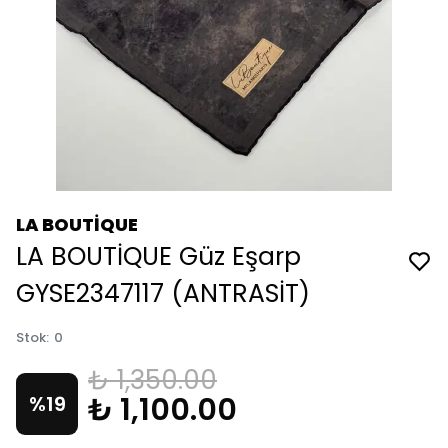
LA BOUTİQUE
LA BOUTİQUE Güz Eşarp
GYSE2347117 (ANTRASİT)
Stok
:
0
₺ 1,350.00
₺ 1,100.00
%
19