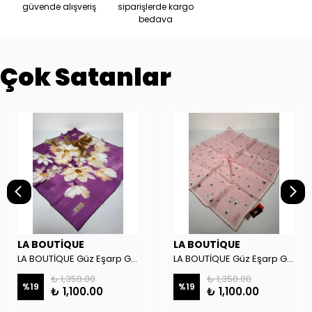
güvende alışveriş
siparişlerde kargo
bedava
Çok Satanlar
LA BOUTİQUE
LA BOUTİQUE
LA BOUTİQUE Güz Eşarp GYSE262908
LA BOUTİQUE Güz Eşarp GYSE130804
₺ 1,350.00
₺ 1,350.00
%
19
%
19
₺ 1,100.00
₺ 1,100.00