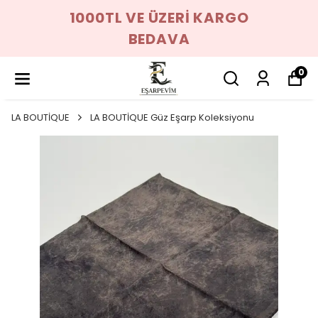
1000TL VE ÜZERİ KARGO
BEDAVA
0
LA BOUTİQUE
LA BOUTİQUE Güz Eşarp Koleksiyonu