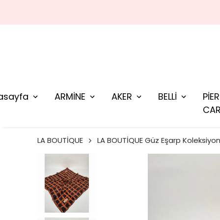
asayfa
ARMİNE
AKER
BELLİ
PİE
CAR
LA BOUTİQUE
LA BOUTİQUE Güz Eşarp Koleksiyo