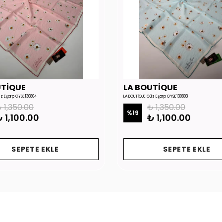
UTİQUE
LA BOUTİQUE
üz Eşarp GYSE130804
LA BOUTİQUE Güz Eşarp GYSE130803
 1,350.00
₺ 1,350.00
%
19
 1,100.00
₺ 1,100.00
SEPETE EKLE
SEPETE EKLE