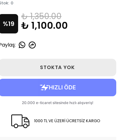
Stok
:
0
₺ 1,350.00
₺ 1,100.00
%
19
Paylaş
:
STOKTA YOK
1000 TL VE ÜZERİ ÜCRETSİZ KARGO