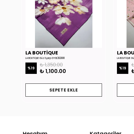
LA BOUTİQUE
LA BO
LA BOUTİQUE Güz Eşarp GYSE262908
LA BOUTİQUE G
₺ 1,350.00
₺
%
19
%
19
₺ 1,100.00
₺
SEPETE EKLE
Hesabım
Katagoriler