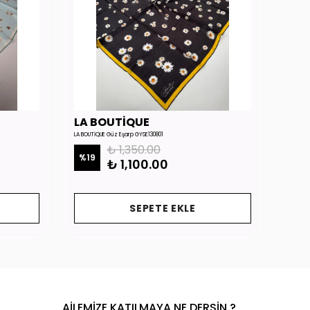
LA BOUTİQUE
LA 
LA BOUTİQUE Güz Eşarp GYSE130801
LA BOUTİ
₺ 1,350.00
%
19
%
19
₺ 1,100.00
SEPETE EKLE
AİLEMİZE KATILMAYA NE DERSİN ?