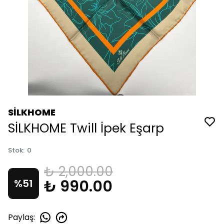
SİLKHOME
SİLKHOME Twill İpek Eşarp
Stok
:
0
₺ 2,000.00
₺ 990.00
%
51
Paylaş
: