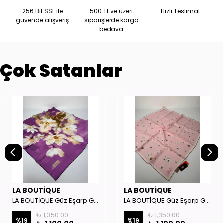
256 Bit SSL ile
500 TL ve üzeri
Hızlı Teslimat
güvende alışveriş
siparişlerde kargo
bedava
Çok Satanlar
LA BOUTİQUE
LA BOUTİQUE
LA BOUTİQUE Güz Eşarp GYSE262908
LA BOUTİQUE Güz Eşarp GYSE130804
₺ 1,350.00
₺ 1,350.00
%
19
%
19