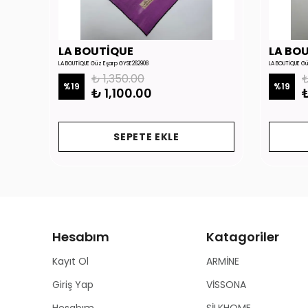
LA BOUTİQUE
LA BO
LA BOUTİQUE Güz Eşarp GYSE262908
LA BOUTİQUE G
₺ 1,350.00
₺
%
19
%
19
₺ 1,100.00
₺
SEPETE EKLE
Hesabım
Katagoriler
Kayıt Ol
ARMİNE
Giriş Yap
VİSSONA