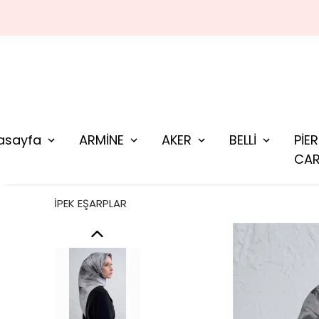
asayfa
ARMİNE
AKER
BELLİ
PİE
CAR
İPEK EŞARPLAR