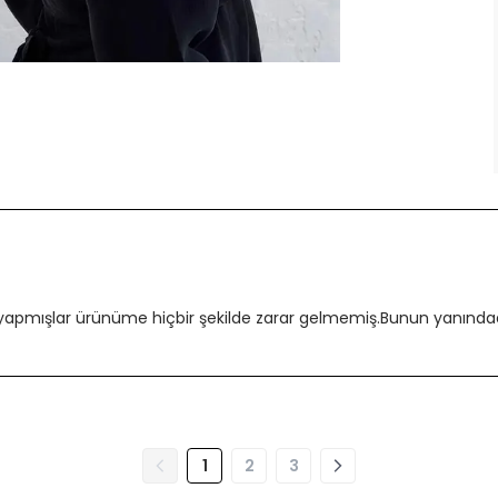
 yapmışlar ürünüme hiçbir şekilde zarar gelmemiş.Bunun yanındada
1
2
3