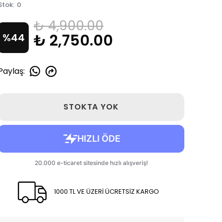
Stok
:
0
₺ 4,900.00
₺ 2,750.00
%
44
Paylaş
:
STOKTA YOK
1000 TL VE ÜZERİ ÜCRETSİZ KARGO