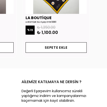
LA BOUTİQUE
LA 
LA BOUTİQUE Güz Eşarp GYSE130801
LA BOUTİ
₺ 1,350.00
%
19
%
19
₺ 1,100.00
SEPETE EKLE
AİLEMİZE KATILMAYA NE DERSİN ?
Değerli Eşarpevim kullanıcımız sürekli
yaptığımız indirim ve kampanyalarımızı
kaçırmamak için kayıt olabilirsin.