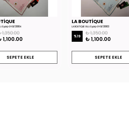
UTİQUE
LA BOUTİQUE
üz Eşarp GYSE130804
LA BOUTİQUE Güz Eşarp GYSE130803
 1,350.00
₺ 1,350.00
%
19
 1,100.00
₺ 1,100.00
SEPETE EKLE
SEPETE EKLE