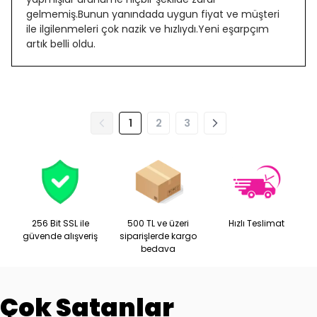
gelmemiş.Bunun yanındada uygun fiyat ve müşteri
ile ilgilenmeleri çok nazik ve hızlıydı.Yeni eşarpçım
artık belli oldu.
1
2
3
256 Bit SSL ile
500 TL ve üzeri
Hızlı Teslimat
güvende alışveriş
siparişlerde kargo
bedava
Çok Satanlar