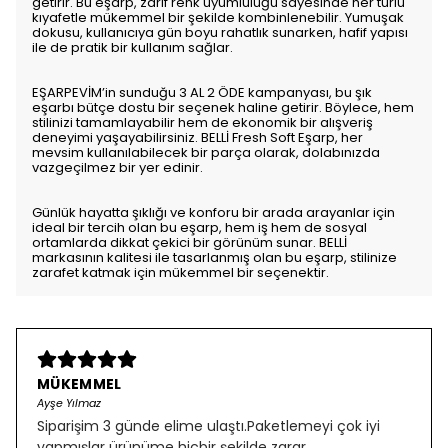
getirir. Bu eşarp, zarif renk uyumluluğu sayesinde her türlü
kıyafetle mükemmel bir şekilde kombinlenebilir. Yumuşak
dokusu, kullanıcıya gün boyu rahatlık sunarken, hafif yapısı
ile de pratik bir kullanım sağlar.
EŞARPEVİM’in sunduğu 3 AL 2 ÖDE kampanyası, bu şık
eşarbı bütçe dostu bir seçenek haline getirir. Böylece, hem
stilinizi tamamlayabilir hem de ekonomik bir alışveriş
deneyimi yaşayabilirsiniz. BELLİ Fresh Soft Eşarp, her
mevsim kullanılabilecek bir parça olarak, dolabınızda
vazgeçilmez bir yer edinir.
Günlük hayatta şıklığı ve konforu bir arada arayanlar için
ideal bir tercih olan bu eşarp, hem iş hem de sosyal
ortamlarda dikkat çekici bir görünüm sunar. BELLİ
markasının kalitesi ile tasarlanmış olan bu eşarp, stilinize
zarafet katmak için mükemmel bir seçenektir.
MÜKEMMEL
Ayşe Yılmaz
Siparişim 3 günde elime ulaştı.Paketlemeyi çok iyi
yapmışlar ürünüme hiçbir şekilde zarar