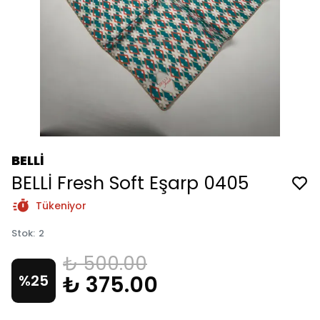
BELLİ
BELLİ Fresh Soft Eşarp 0405
Tükeniyor
Stok
:
2
₺ 500.00
₺ 375.00
%
25