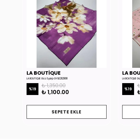
LA BOUTİQUE
LA BO
LA BOUTİQUE Güz Eşarp GYSE262908
LA BOUTİQUE G
₺ 1,350.00
₺
%
19
%
19
₺ 1,100.00
₺
SEPETE EKLE