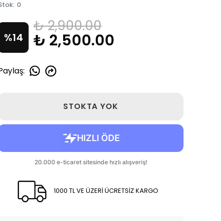
Stok
:
0
₺ 2,900.00
₺ 2,500.00
%
14
Paylaş
:
STOKTA YOK
1000 TL VE ÜZERİ ÜCRETSİZ KARGO