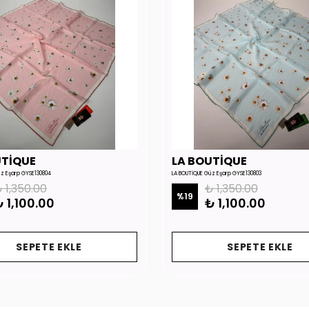
UTİQUE
LA BOUTİQUE
üz Eşarp GYSE130804
LA BOUTİQUE Güz Eşarp GYSE130803
 1,350.00
₺ 1,350.00
%
19
 1,100.00
₺ 1,100.00
SEPETE EKLE
SEPETE EKLE