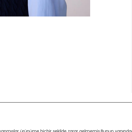
 yapmışlar ürünüme hiçbir şekilde zarar gelmemiş.Bunun yanındada