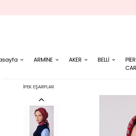
asayfa
ARMİNE
AKER
BELLİ
PİE
CAR
İPEK EŞARPLAR