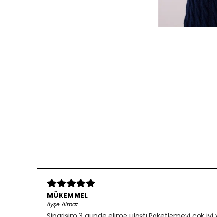
MÜKEMMEL
Ayşe Yılmaz
Siparişim 3 günde elime ulaştı.Paketlemeyi çok iyi