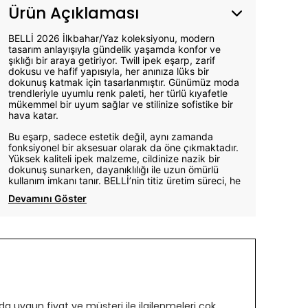
Ürün Açıklaması
BELLİ 2026 İlkbahar/Yaz koleksiyonu, modern
tasarım anlayışıyla gündelik yaşamda konfor ve
şıklığı bir araya getiriyor. Twill ipek eşarp, zarif
dokusu ve hafif yapısıyla, her anınıza lüks bir
dokunuş katmak için tasarlanmıştır. Günümüz moda
trendleriyle uyumlu renk paleti, her türlü kıyafetle
mükemmel bir uyum sağlar ve stilinize sofistike bir
hava katar.
Bu eşarp, sadece estetik değil, aynı zamanda
fonksiyonel bir aksesuar olarak da öne çıkmaktadır.
Yüksek kaliteli ipek malzeme, cildinize nazik bir
dokunuş sunarken, dayanıklılığı ile uzun ömürlü
kullanım imkanı tanır. BELLİ’nin titiz üretim süreci, he
Devamını Göster
 uygun fiyat ve müşteri ile ilgilenmeleri çok