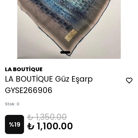
LA BOUTİQUE
LA BOUTİQUE Güz Eşarp
GYSE266906
Stok
:
0
₺ 1,350.00
₺ 1,100.00
%
19