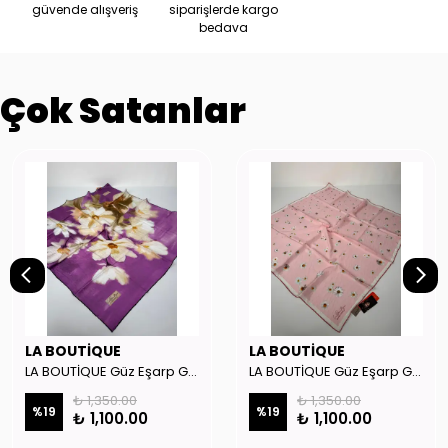
güvende alışveriş
siparişlerde kargo
bedava
Çok Satanlar
LA BOUTİQUE
LA BOUTİQUE
LA BOUTİQUE Güz Eşarp GYSE262908
LA BOUTİQUE Güz Eşarp GYSE130804
₺ 1,350.00
₺ 1,350.00
%
19
%
19
₺ 1,100.00
₺ 1,100.00