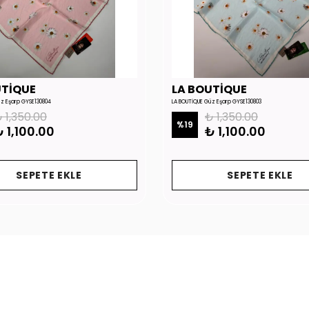
UTİQUE
LA BOUTİQUE
üz Eşarp GYSE130804
LA BOUTİQUE Güz Eşarp GYSE130803
 1,350.00
₺ 1,350.00
%
19
 1,100.00
₺ 1,100.00
SEPETE EKLE
SEPETE EKLE