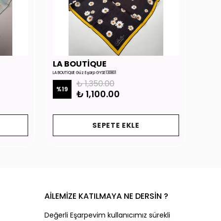
LA BOUTİQUE
LA 
LA BOUTİQUE Güz Eşarp GYSE130801
LA BOUTİ
₺ 1,350.00
%
19
%
19
₺ 1,100.00
SEPETE EKLE
AİLEMİZE KATILMAYA NE DERSİN ?
Değerli Eşarpevim kullanıcımız sürekli