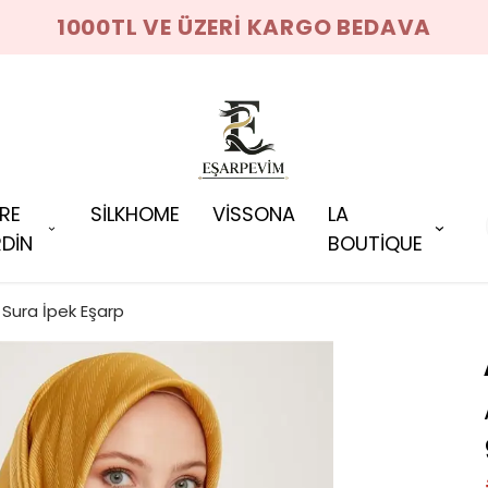
1000TL VE ÜZERİ KARGO BEDAVA
RRE
SİLKHOME
VİSSONA
LA
DİN
BOUTİQUE
Sura İpek Eşarp