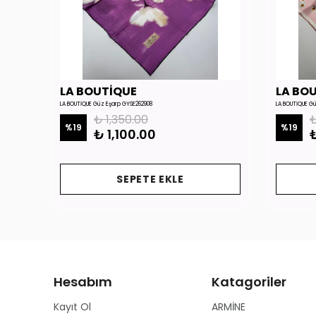
LA BOUTİQUE
LA BO
LA BOUTİQUE Güz Eşarp GYSE262908
LA BOUTİQUE G
₺ 1,350.00
₺
%
19
%
19
₺ 1,100.00
₺
SEPETE EKLE
Hesabım
Katagoriler
Kayıt Ol
ARMİNE