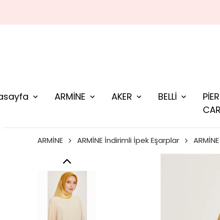
asayfa
ARMİNE
AKER
BELLİ
PİE
CAR
ARMİNE
ARMİNE İndirimli İpek Eşarplar
ARMİNE 