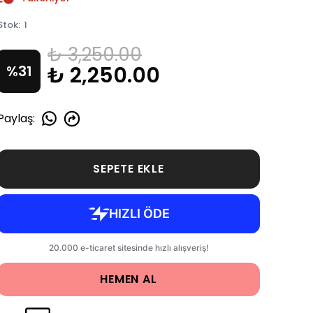
Stok
:
1
₺ 3,250.00
₺ 2,250.00
%
31
Paylaş
:
SEPETE EKLE
HEMEN AL