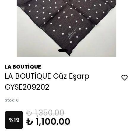
LA BOUTİQUE
LA BOUTİQUE Güz Eşarp
GYSE209202
Stok
:
0
₺ 1,350.00
₺ 1,100.00
%
19