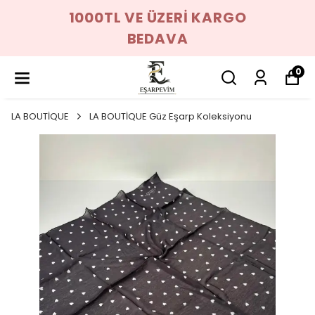
1000TL VE ÜZERİ KARGO
BEDAVA
0
LA BOUTİQUE
LA BOUTİQUE Güz Eşarp Koleksiyonu