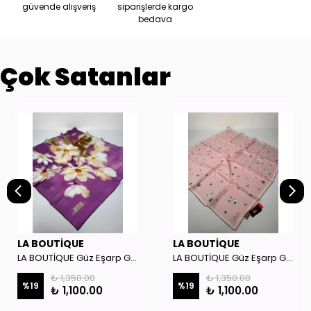
güvende alışveriş
siparişlerde kargo
bedava
Çok Satanlar
LA BOUTİQUE
LA BOUTİQUE
LA BOUTİQUE Güz Eşarp GYSE262908
LA BOUTİQUE Güz Eşarp GYSE130804
₺ 1,350.00
₺ 1,350.00
%
19
%
19
₺ 1,100.00
₺ 1,100.00